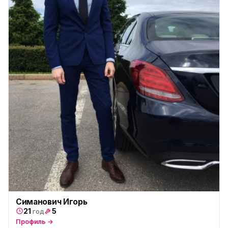
Симанович Игорь
21
5
год
Профиль →