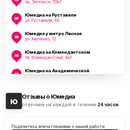
ю
пр. Энгельса, 113к1
Юмедиа на Руставели
ю
ул. Руставели, 66
Юмедиа у метро Лесная
ю
ул. Харченко, 12
Юмедиа на Комендантском
ю
пр. Комендантский, 4к2
Юмедиа на Академической
ю
пр. Науки, 21к1
Юмедиа на Васильевском острове
ю
Морская набережная, 35
Отзывы о Юмедиа
ю
отвечаем на каждый в течение
24 часов
Юмедиа на Наставников
ю
пр. Наставников 35
Поделитесь впечатлениями о нашей работе
Юмедиа на Дыбенко
ю