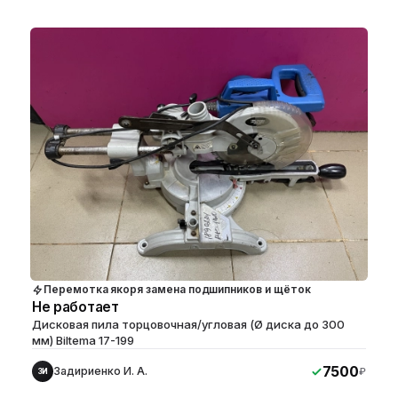
Перемотка якоря замена подшипников и щёток
Не работает
Дисковая пила торцовочная/угловая (Ø диска до 300
мм) Biltema 17-199
7500
Задириенко И. А.
₽
ЗИ