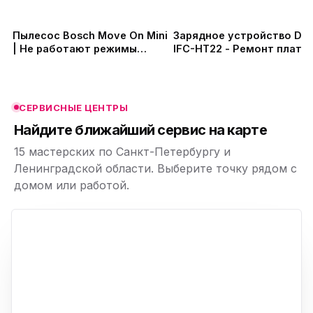
ю
ю
Пылесос Bosch Move On Mini
Зарядное устройство Dal
| Не работают режимы
IFC-HT22 - Ремонт платы 
переключения | Ремонт
АКБ
ю
ю
платы управления
СЕРВИСНЫЕ ЦЕНТРЫ
ю
Найдите ближайший сервис на карте
15 мастерских по Санкт-Петербургу и
Ленинградской области. Выберите точку рядом с
домом или работой.
ю
p,
+
−
ю