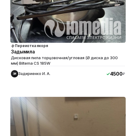
Переиотка якоря
Задымила
Дисковая пила торцовочная/угловая (Ø диска до 300
мм) Biltema CS 185W
4500
Задириенко И. А.
₽
ЗИ