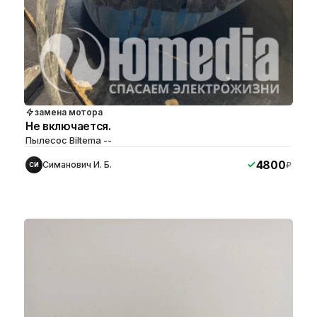
замена мотора
Не включается.
Пылесос Biltema --
4800
Симанович И. Б.
₽
СИ