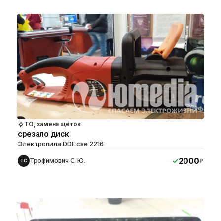
ТО, замена щёток
срезало диск
Электропила DDE cse 2216
2000
Трофимович С. Ю.
₽
ТС