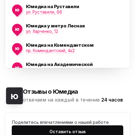
Юмедиа на Руставели
ю
ул. Руставели, 66
Юмедиа у метро Лесная
ю
ул. Харченко, 12
Юмедиа на Комендантском
ю
пр. Комендантский, 4к2
Юмедиа на Академической
ю
пр. Науки, 21к1
Юмедиа на Васильевском острове
ю
Морская набережная, 35
Отзывы о Юмедиа
ю
отвечаем на каждый в течение
24 часов
Юмедиа на Наставников
ю
пр. Наставников 35
Поделитесь впечатлениями о нашей работе
Юмедиа на Дыбенко
ю
ул. Антонова-Овсеенко, 25к1
Оставить отзыв