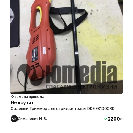
замена привода
Не крутит
Садовый Триммер для стрижки травы DDE EB1000RD
2200
Симанович И. Б.
₽
СИ