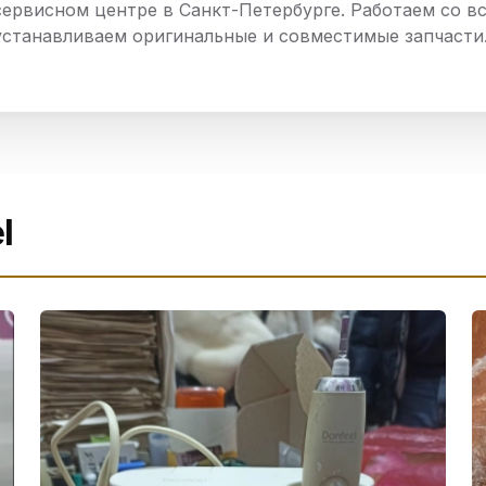
сервисном центре в Санкт-Петербурге. Работаем со в
нный шкаф
Вентиляция
Осушитель возду
устанавливаем оригинальные и совместимые запчасти
пительный
Бьюти холодильник
Водонагревате
котел
конвектомат
Бойлер
Кулер для вод
ьная машина
Тепловая завеса
l