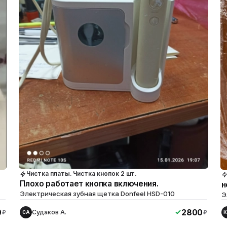
Чистка платы. Чистка кнопок 2 шт.
Плохо работает кнопка включения.
н
Электрическая зубная щетка Donfeel HSD-010
Э
0
2800
Судаков А.
₽
₽
СА