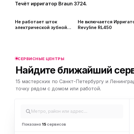
Течёт ирригатор Braun 3724.
ю
Не работает шток
Не включается Ирригат
электрической зубной
Revyline RL450
щётки Philips HX9340
ю
ю
СЕРВИСНЫЕ ЦЕНТРЫ
Найдите ближайший серв
15 мастерских по Санкт-Петербургу и Ленингра
ю
Leaflet
|
©
точку рядом с домом или работой.
OpenStreetMap,
© CARTO
Показано
15
сервисов