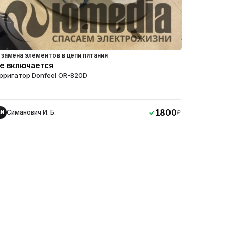
замена элементов в цепи питания
е включается
рригатор Donfeel OR-820D
1800
Симанович И. Б.
₽
СИ