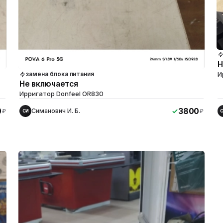
Н
И
замена блока питания
Не включается
Ирригатор Donfeel OR830
0
3800
Симанович И. Б.
₽
₽
СИ