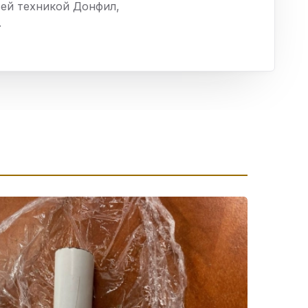
сей техникой Донфил,
ха
.
ль
ы