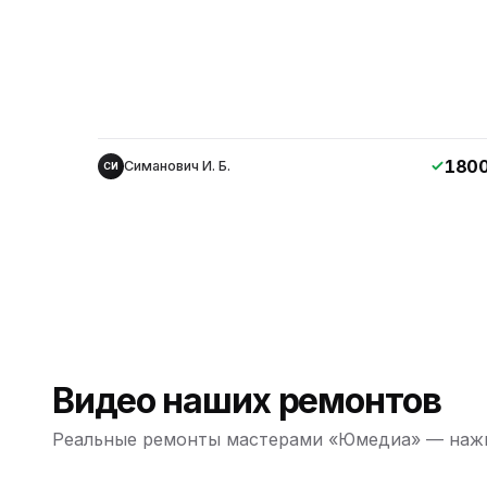
180
Симанович И. Б.
СИ
Видео наших ремонтов
Реальные ремонты мастерами «Юмедиа» — нажм