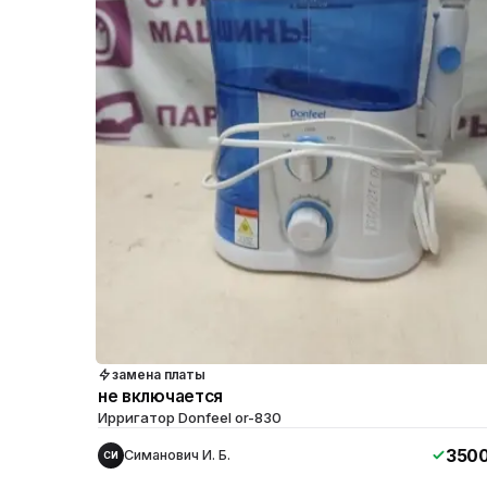
замена платы
не включается
Ирригатор Donfeel or-830
350
Симанович И. Б.
СИ