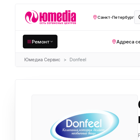
Санкт-Петербург
Ремонт
Адреса с
Юмедиа Сервис
>
Donfeel
Крупная бытовая
техника
Хо
Кухонная техника
Н
ко
Мелкая цифровая
техника
Газ
Видеотехника
Вел
Компьютерная техника
Хо