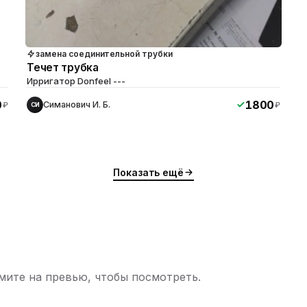
замена соединительной трубки
Течет трубка
Ирригатор Donfeel ---
0
1800
Симанович И. Б.
₽
₽
СИ
Показать ещё
ите на превью, чтобы посмотреть.