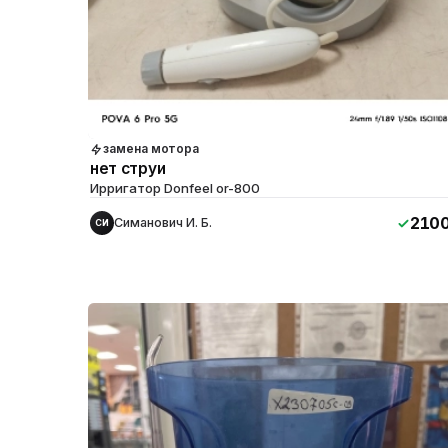
замена мотора
нет струи
Ирригатор Donfeel or-800
210
Симанович И. Б.
СИ