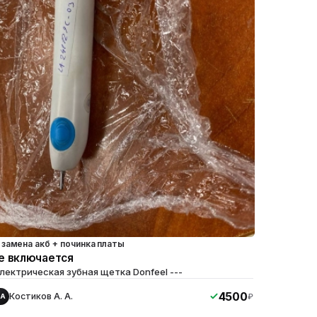
замена акб + починка платы
е включается
лектрическая зубная щетка Donfeel ---
4500
Костиков А. А.
₽
КА