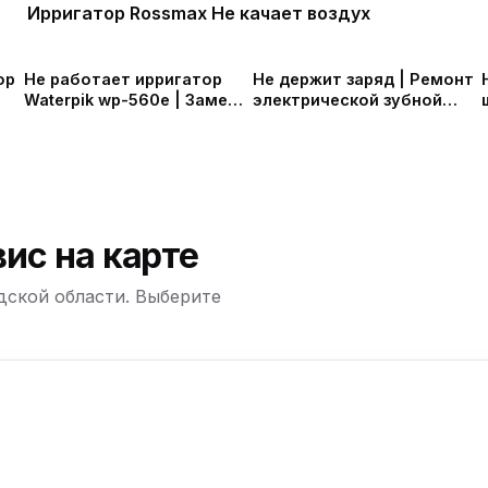
Ирригатор Rossmax Не качает воздух
ю
ор
Не работает ирригатор
Не держит заряд | Ремонт
Waterpik wp-560e | Замена
электрической зубной
АКБ
щётки Braun 3738
ю
ю
ю
ис на карте
дской области. Выберите
ю
+
−
ю