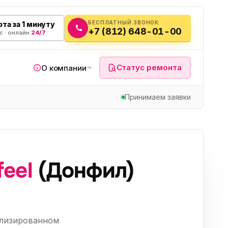
БЕСПЛАТНЫЙ ЗВОНОК
та за 1 минуту
+7 (812) 648-01-00
с · онлайн
24/7
Статус ремонта
О компании
Принимаем заявки
я
eel
(Донфил)
а
вч
ализированном