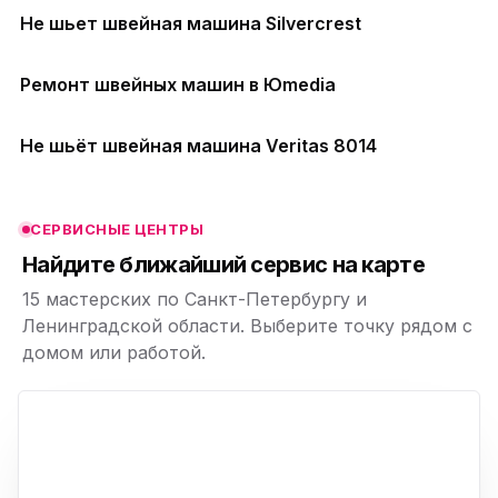
Не шьет швейная машина Silvercrest
ю
ю
Ремонт швейных машин в Юmedia
Не шьёт швейная машина Veritas 8014
ю
ю
СЕРВИСНЫЕ ЦЕНТРЫ
ю
Найдите ближайший сервис на карте
15 мастерских по Санкт-Петербургу и
Ленинградской области. Выберите точку рядом с
домом или работой.
ю
p,
+
−
ю