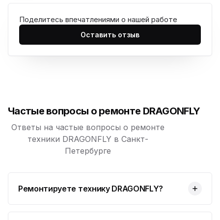
Поделитесь впечатлениями о нашей работе
Юмедиа на Дыбенко
ю
ул. Антонова-Овсеенко, 25к1
Оставить отзыв
Юмедиа в ТК Юго-Запад
ю
пр. Маршала Жукова, 35-1
Юмедиа на Космонавтов
ю
пр. Космонавтов, 38к4
Частые вопросы о ремонте DRAGONFLY
Юмедиа на Международной
ю
ул. Белы Куна, 24к1
Ответы на частые вопросы о ремонте
техники DRAGONFLY в Санкт-
Юмедиа в Купчино
ю
Петербурге
ул. Будапештская, 87-3
Юмедиа Сервис в Колпино
ю
ул. Тверская 60, Колпино
Ремонтируете технику DRAGONFLY?
Юмедиа во Всеволожске
ю
пр. Христиновский 28, Всеволожск