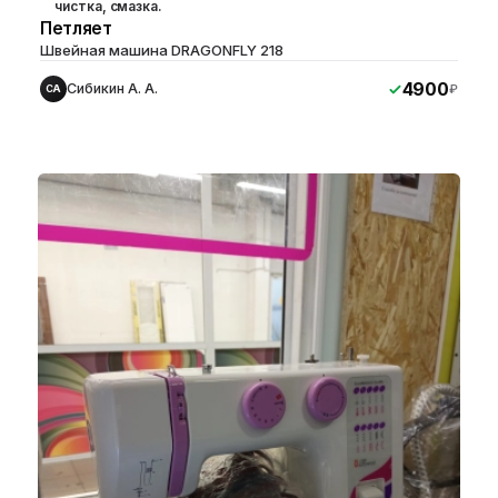
чистка, смазка.
Петляет
Швейная машина DRAGONFLY 218
4900
Сибикин А. А.
₽
СА