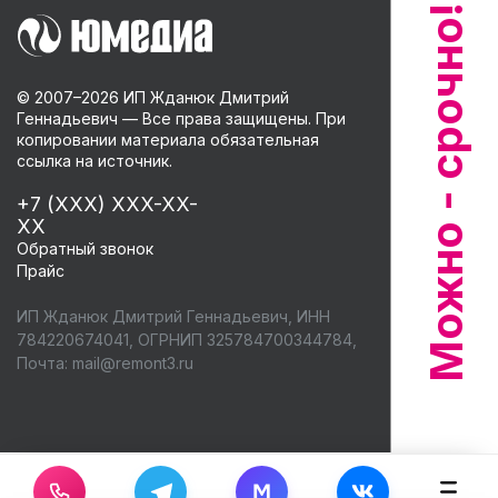
© 2007–
2026
ИП Жданюк Дмитрий
Геннадьевич — Все права защищены. При
копировании материала обязательная
ссылка на источник.
+7 (XXX) XXX-XX-
XX
Обратный звонок
Прайс
ИП Жданюк Дмитрий Геннадьевич, ИНН
784220674041, ОГРНИП 325784700344784,
Почта:
mail@remont3.ru
M