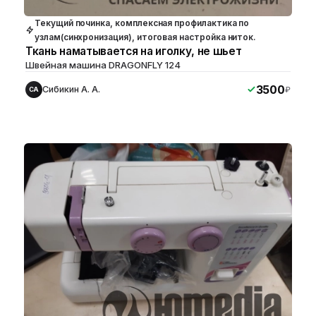
Текущий починка, комплексная профилактика по
узлам(синхронизация), итоговая настройка ниток.
Ткань наматывается на иголку, не шьет
Швейная машина DRAGONFLY 124
3500
Сибикин А. А.
₽
СА