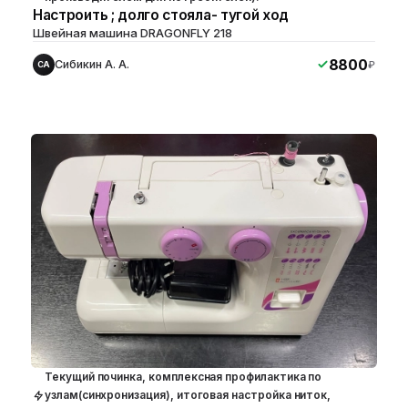
Настроить ; долго стояла- тугой ход
Швейная машина DRAGONFLY 218
8800
Сибикин А. А.
₽
СА
Текущий починка, комплексная профилактика по
узлам(синхронизация), итоговая настройка ниток,