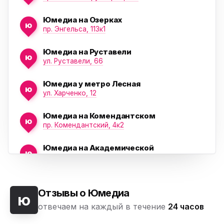
Юмедиа на Озерках
ю
ю
пр. Энгельса, 113к1
Юмедиа на Руставели
ю
ул. Руставели, 66
Юмедиа у метро Лесная
ю
ул. Харченко, 12
Юмедиа на Комендантском
ю
пр. Комендантский, 4к2
Юмедиа на Академической
ю
пр. Науки, 21к1
Юмедиа на Васильевском острове
ю
Морская набережная, 35
Отзывы о Юмедиа
ю
отвечаем на каждый в течение
24 часов
Юмедиа на Наставников
ю
пр. Наставников 35