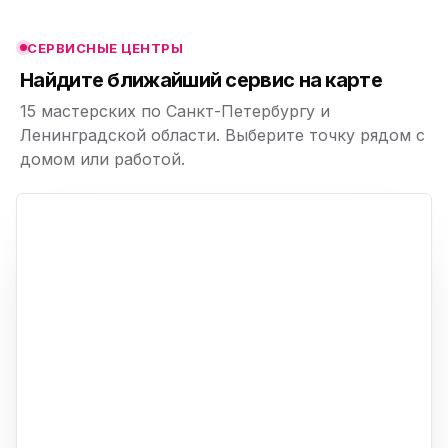
СЕРВИСНЫЕ ЦЕНТРЫ
ю
Найдите ближайший сервис на карте
15 мастерских по Санкт-Петербургу и
Ленинградской области. Выберите точку рядом с
домом или работой.
ю
p,
+
−
ю
ю
ю