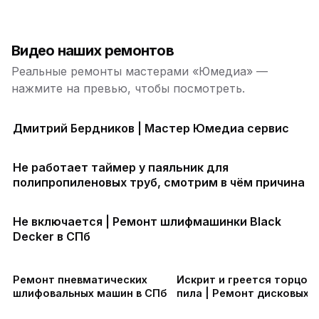
Видео наших ремонтов
Реальные ремонты мастерами «Юмедиа» —
нажмите на превью, чтобы посмотреть.
Дмитрий Бердников | Мастер Юмедиа сервис
Не работает таймер у паяльник для
полипропиленовых труб, смотрим в чём причина
Не включается | Ремонт шлифмашинки Black
Decker в СПб
ю
ю
Ремонт пневматических
Искрит и греется торцов
шлифовальных машин в СПб
пила | Ремонт дисковых 
в СПб
ю
ю