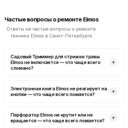
Юмедиа на Космонавтов
ю
пр. Космонавтов, 38к4
Частые вопросы о ремонте Elmos
Юмедиа на Международной
ю
ул. Белы Куна, 24к1
Ответы на частые вопросы о ремонте
техники Elmos в Санкт-Петербурге
Юмедиа в Купчино
ю
ул. Будапештская, 87-3
Садовый Триммер для стрижки травы
Юмедиа Сервис в Колпино
ю
Elmos не включается — что чаще всего
ул. Тверская 60, Колпино
сломано?
Юмедиа во Всеволожске
ю
пр. Христиновский 28, Всеволожск
Электронная книга Elmos не реагирует на
кнопки — что чаще всего ломается?
Перфоратор Elmos не крутит или не
вращается — что чаще всего ломается?