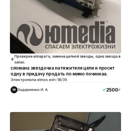
Проверки аппарата, замена цепной звезды, одна звезда в
запас.
сломана звездочка натяжителя цепи и просит
одну в придачу продать по мимо починкаа.
Электропила elmos esh-18/35
2500
Задириенко И. А.
₽
ЗИ