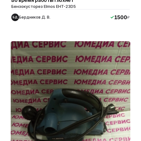
Во время работы глохнет
Бензокусторез Elmos EHT-23D5
1500
Бердников Д. В.
₽
БД