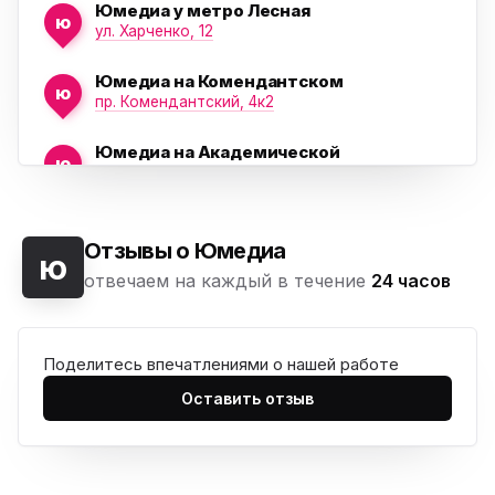
Юмедиа у метро Лесная
ю
ул. Харченко, 12
Юмедиа на Комендантском
ю
пр. Комендантский, 4к2
Юмедиа на Академической
ю
пр. Науки, 21к1
Юмедиа на Васильевском острове
ю
Морская набережная, 35
Отзывы о Юмедиа
ю
отвечаем на каждый в течение
24 часов
Юмедиа на Наставников
ю
пр. Наставников 35
Поделитесь впечатлениями о нашей работе
Юмедиа на Дыбенко
ю
ул. Антонова-Овсеенко, 25к1
Оставить отзыв
Юмедиа в ТК Юго-Запад
ю
пр. Маршала Жукова, 35-1