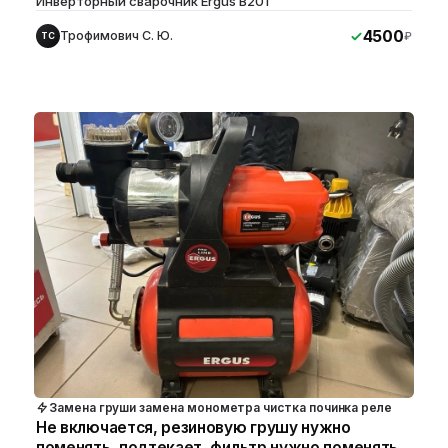
Инверторный сварочник Ergus B201
4500
Трофимович С. Ю.
₽
ТС
Замена груши замена монометра чистка починка реле
Не включается, резиновую грушу нужно
поменять, подтекает, фильтр нужно поменять