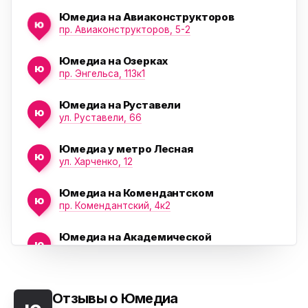
Юмедиа на Авиаконструкторов
ю
пр. Авиаконструкторов, 5-2
Юмедиа на Озерках
ю
ю
пр. Энгельса, 113к1
Юмедиа на Руставели
ю
ул. Руставели, 66
Юмедиа у метро Лесная
ю
ул. Харченко, 12
Юмедиа на Комендантском
ю
пр. Комендантский, 4к2
Юмедиа на Академической
ю
пр. Науки, 21к1
Юмедиа на Васильевском острове
ю
Морская набережная, 35
Отзывы о Юмедиа