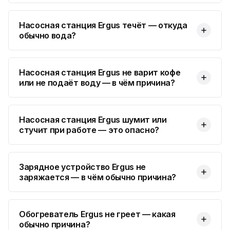
Юмедиа во Всеволожске
ю
пр. Христиновский 28, Всеволожск
Насосная станция Ergus течёт — откуда
обычно вода?
Насосная станция Ergus не варит кофе
или не подаёт воду — в чём причина?
Насосная станция Ergus шумит или
стучит при работе — это опасно?
Зарядное устройство Ergus не
заряжается — в чём обычно причина?
Обогреватель Ergus не греет — какая
обычно причина?