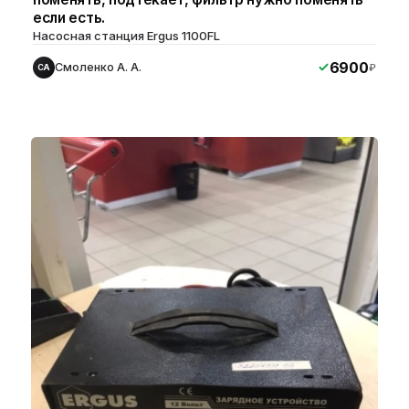
если есть.
Насосная станция Ergus 1100FL
6900
Смоленко А. А.
₽
СА