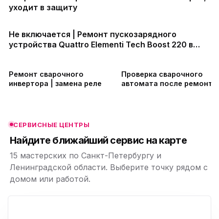
уходит в защиту
Не включается | Ремонт пускозарядного
устройства Quattro Elementi Tech Boost 220 в
СПб
ю
ю
Ремонт сварочного
Проверка сварочного
инвертора | замена реле
автомата после ремонта 
сделал розочку для
ю
ю
любимой
СЕРВИСНЫЕ ЦЕНТРЫ
ю
Найдите ближайший сервис на карте
15 мастерских по Санкт-Петербургу и
Ленинградской области. Выберите точку рядом с
домом или работой.
ю
p,
+