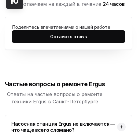
ю
отвечаем на каждый в течение
24 часов
Юмедиа на Наставников
ю
пр. Наставников 35
Поделитесь впечатлениями о нашей работе
Юмедиа на Дыбенко
ю
ул. Антонова-Овсеенко, 25к1
Оставить отзыв
Юмедиа в ТК Юго-Запад
ю
пр. Маршала Жукова, 35-1
Юмедиа на Космонавтов
ю
пр. Космонавтов, 38к4
Частые вопросы о ремонте Ergus
Юмедиа на Международной
ю
ул. Белы Куна, 24к1
Ответы на частые вопросы о ремонте
техники Ergus в Санкт-Петербурге
Юмедиа в Купчино
ю
ул. Будапештская, 87-3
Насосная станция Ergus не включается —
Юмедиа Сервис в Колпино
ю
что чаще всего сломано?
ул. Тверская 60, Колпино