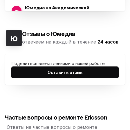
Юмедиа на Академической
ю
пр. Науки, 21к1
Юмедиа на Васильевском острове
ю
Морская набережная, 35
Отзывы о Юмедиа
ю
отвечаем на каждый в течение
24 часов
Юмедиа на Наставников
ю
пр. Наставников 35
Поделитесь впечатлениями о нашей работе
Юмедиа на Дыбенко
ю
ул. Антонова-Овсеенко, 25к1
Оставить отзыв
Юмедиа в ТК Юго-Запад
ю
пр. Маршала Жукова, 35-1
Юмедиа на Космонавтов
ю
пр. Космонавтов, 38к4
Частые вопросы о ремонте Ericsson
Юмедиа на Международной
ю
ул. Белы Куна, 24к1
Ответы на частые вопросы о ремонте