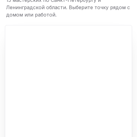
15 мастерских по Санкт-Петербургу и
Ленинградской области. Выберите точку рядом с
домом или работой.
ю
p,
+
−
ю
ю
ю
ю