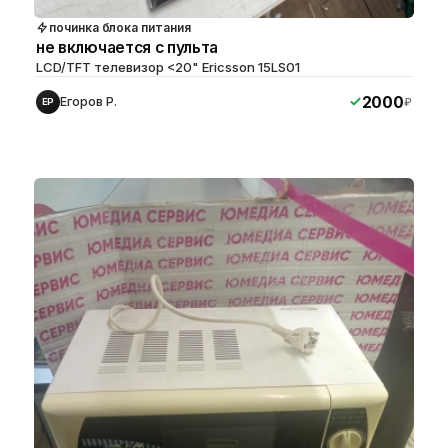
починка блока питания
не включается с пульта
LCD/TFT телевизор <20" Ericsson 15LS01
2000
Егоров Р.
₽
ЕР