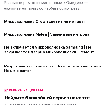
Реальные ремонты мастерами «Юмедиа» —
нажмите на превью, чтобы посмотреть.
Микроволновка Crown светит но не греет
Микроволновка Midea | Замена магнитрона
Не включается микроволновка Samsung | Не
закрывается дверца микроволновки | Ремонт
микроволновых печей в СПб и Ленинградской
ю
ю
облаcти
Микроволновая печь Hansa |
Ремонт микроволновки
Не включается
микроволновка
ю
ю
СЕРВИСНЫЕ ЦЕНТРЫ
ю
Найдите ближайший сервис на карте