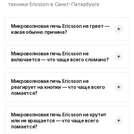
техники Ericsson в Санкт-Петербурге
Юмедиа в Купчино
ю
ул. Будапештская, 87-3
Микроволновая печь Ericsson не греет —
Юмедиа Сервис в Колпино
ю
какая обычно причина?
ул. Тверская 60, Колпино
Юмедиа во Всеволожске
ю
пр. Христиновский 28, Всеволожск
Микроволновая печь Ericsson не
включается — что чаще всего сломано?
Микроволновая печь Ericsson не
реагирует на кнопки — что чаще всего
ломается?
Микроволновая печь Ericsson не крутит
или не вращается — что чаще всего
ломается?