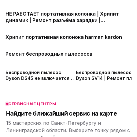
НЕ РАБОТАЕТ портативная колонка | Хрипит
динамик | Ремонт разъёма зарядки |
Аккумулятор быстро разряжается | Прошивка
колонки
Хрипит портативная колонока harman kardon
Ремонт беспроводных пылесосов
ю
ю
Беспроводной пылесос
Беспроводной пылесос
Dyson DS45 не включается |
Dyson SV14 | Ремонт плат
Замена АКБ | Чистка циклона
модуля курка | Чистка
ю
ю
| Ремонт Дайсон в СПб
циклона в СПб
СЕРВИСНЫЕ ЦЕНТРЫ
ю
Найдите ближайший сервис на карте
15 мастерских по Санкт-Петербургу и
Ленинградской области. Выберите точку рядом с