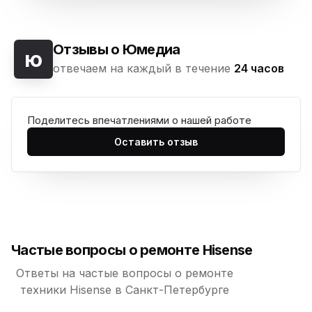
Юмедиа на Васильевском острове
ю
Морская набережная, 35
Отзывы о Юмедиа
ю
отвечаем на каждый в течение
24 часов
Юмедиа на Наставников
ю
пр. Наставников 35
Поделитесь впечатлениями о нашей работе
Юмедиа на Дыбенко
ю
ул. Антонова-Овсеенко, 25к1
Оставить отзыв
Юмедиа в ТК Юго-Запад
ю
пр. Маршала Жукова, 35-1
Юмедиа на Космонавтов
ю
пр. Космонавтов, 38к4
Частые вопросы о ремонте Hisense
Юмедиа на Международной
ю
ул. Белы Куна, 24к1
Ответы на частые вопросы о ремонте
техники Hisense в Санкт-Петербурге
Юмедиа в Купчино
ю
ул. Будапештская, 87-3