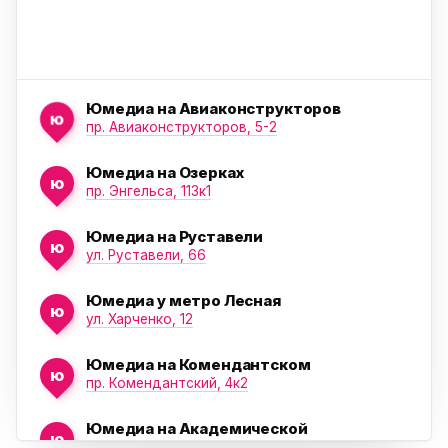
Юмедиа на Авиаконструкторов
ю
пр. Авиаконструкторов, 5-2
Юмедиа на Озерках
ю
ю
пр. Энгельса, 113к1
Юмедиа на Руставели
ю
ул. Руставели, 66
Юмедиа у метро Лесная
ю
ул. Харченко, 12
Юмедиа на Комендантском
ю
пр. Комендантский, 4к2
Юмедиа на Академической
ю
пр. Науки, 21к1