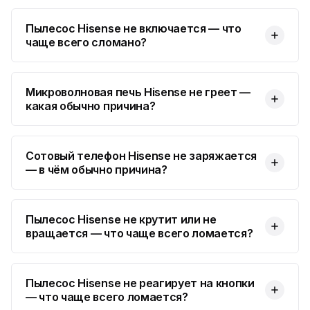
Пылесос Hisense не включается — что
Юмедиа Сервис в Колпино
ю
чаще всего сломано?
ул. Тверская 60, Колпино
Юмедиа во Всеволожске
ю
пр. Христиновский 28, Всеволожск
Микроволновая печь Hisense не греет —
какая обычно причина?
Сотовый телефон Hisense не заряжается
— в чём обычно причина?
Пылесос Hisense не крутит или не
вращается — что чаще всего ломается?
Пылесос Hisense не реагирует на кнопки
— что чаще всего ломается?