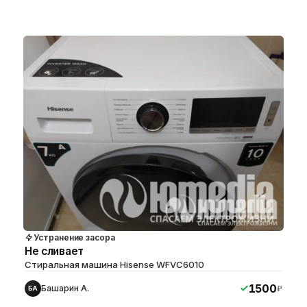
Устранение засора
Не сливает
Стиральная машина Hisense WFVC6010
1500
Башарин А.
₽
БА