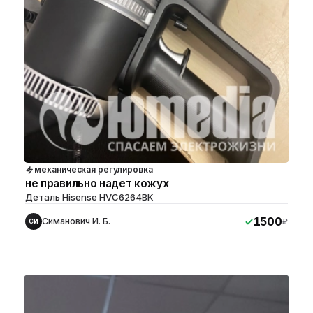
механическая регулировка
не правильно надет кожух
Деталь Hisense HVC6264BK
1500
Симанович И. Б.
₽
СИ