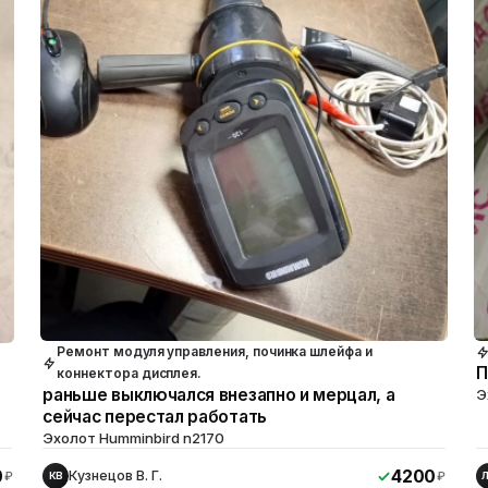
Ремонт модуля управления, починка шлейфа и
П
коннектора дисплея.
раньше выключался внезапно и мерцал, а
Э
сейчас перестал работать
Эхолот Humminbird n2170
0
4200
Кузнецов В. Г.
₽
₽
КВ