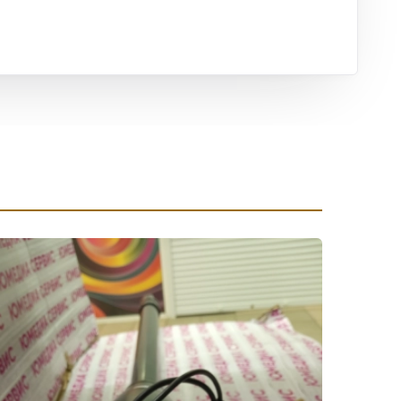
ха
ль
ы