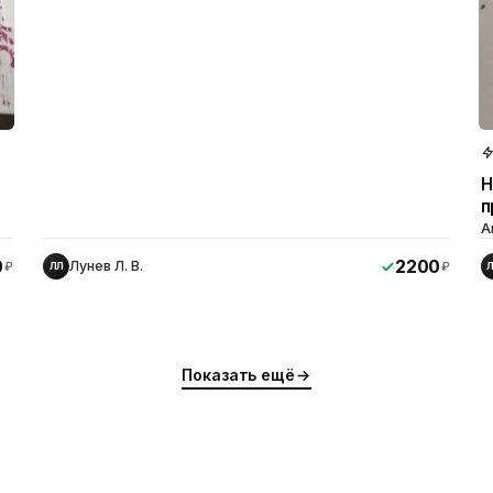
Н
п
А
0
2200
Лунев Л. В.
₽
₽
ЛЛ
ю
Показать ещё
ю
ю