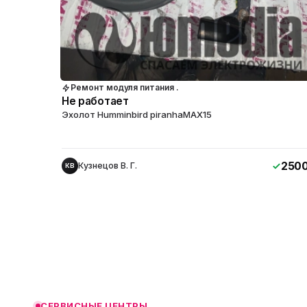
Ремонт модуля питания .
Не работает
Эхолот Humminbird piranhaMAX15
250
Кузнецов В. Г.
КВ
ю
ю
ю
СЕРВИСНЫЕ ЦЕНТРЫ