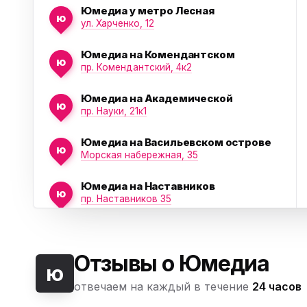
Юмедиа у метро Лесная
ю
ул. Харченко, 12
Юмедиа на Комендантском
ю
пр. Комендантский, 4к2
Юмедиа на Академической
ю
пр. Науки, 21к1
Юмедиа на Васильевском острове
ю
Морская набережная, 35
Юмедиа на Наставников
ю
пр. Наставников 35
Юмедиа на Дыбенко
ю
ул. Антонова-Овсеенко, 25к1
Отзывы о Юмедиа
ю
Юмедиа в ТК Юго-Запад
ю
отвечаем на каждый в течение
24 часов
пр. Маршала Жукова, 35-1