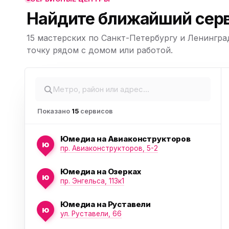
Найдите ближайший серв
15 мастерских по Санкт-Петербургу и Ленингра
ю
Leaflet
|
©
точку рядом с домом или работой.
OpenStreetMap,
© CARTO
Показано
15
сервисов
Юмедиа на Авиаконструкторов
ю
пр. Авиаконструкторов, 5-2
Юмедиа на Озерках
ю
пр. Энгельса, 113к1
ю
Юмедиа на Руставели
ю
ул. Руставели, 66