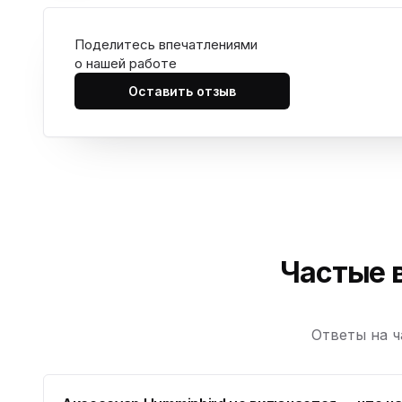
Юмедиа на Космонавтов
ю
пр. Космонавтов, 38к4
Поделитесь впечатлениями
о нашей работе
Юмедиа на Международной
ю
ул. Белы Куна, 24к1
Оставить отзыв
Юмедиа в Купчино
ю
ул. Будапештская, 87-3
Юмедиа Сервис в Колпино
ю
ул. Тверская 60, Колпино
Юмедиа во Всеволожске
ю
пр. Христиновский 28, Всеволожск
Частые 
Ответы на ч