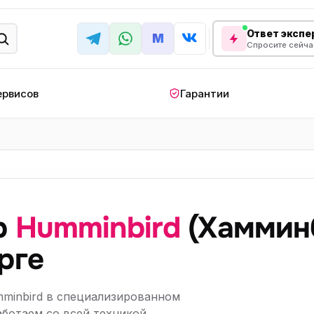
Ответ экспер
M
Спросите сейча
ервисов
Гарантии
КРУПНАЯ БЫТОВАЯ ТЕХНИКА
лодильник
Стиральная машина
Кондиционер
апольный
Мобильный
Посудомоечна
ндиционер
кондиционер
машина
р
Humminbird
(Хаммин
овая плита
Варочная панель
Беговая дорожк
рге
отренажер
Сушильный шкаф
Духовой шкаф
лодильная
Холодильный шкаф
Встраиваемая с
minbird в специализированном
камера
аботаем со всей техникой