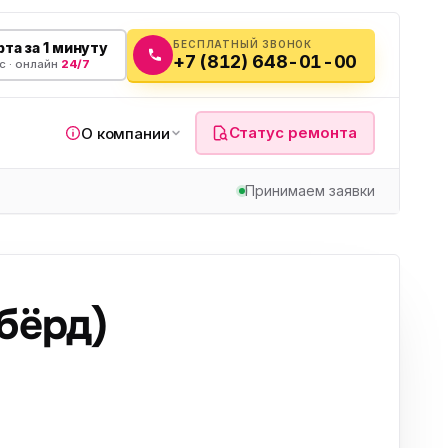
БЕСПЛАТНЫЙ ЗВОНОК
та за 1 минуту
+7 (812) 648-01-00
с · онлайн
24/7
Статус ремонта
О компании
Принимаем заявки
я
бёрд)
а
вч