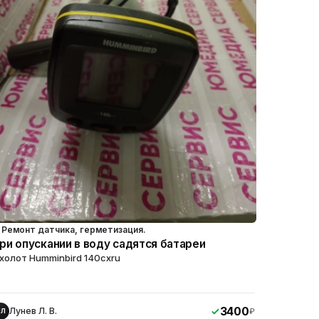
Ремонт датчика, герметизация.
ри опускании в воду садятся батареи
холот Humminbird 140cxru
3400
Лунев Л. В.
₽
ЛЛ