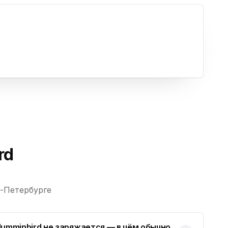
rd
т-Петербурге
umminbird не заряжается — в чём обычно