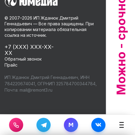
© 2007–
2026
ИП Жданюк Дмитрий
Геннадьевич — Все права защищены. При
копировании материала обязательная
ссылка на источник.
+7 (XXX) XXX-XX-
XX
Обратный звонок
Прайс
ИП Жданюк Дмитрий Геннадьевич, ИНН
784220674041, ОГРНИП 325784700344784,
Почта:
mail@remont3.ru
M