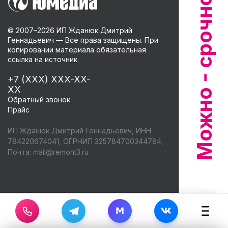
© 2007–
2026
ИП Жданюк Дмитрий
Геннадьевич — Все права защищены. При
копировании материала обязательная
ссылка на источник.
+7 (XXX) XXX-XX-
XX
Обратный звонок
Прайс
ИП Жданюк Дмитрий Геннадьевич, ИНН
784220674041, ОГРНИП 325784700344784,
Почта:
mail@remont3.ru
M