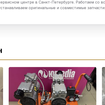
сервисном центре в Санкт-Петербурге. Работаем со в
нный шкаф
Вентиляция
Осушитель возду
устанавливаем оригинальные и совместимые запчасти
пительный
Бьюти холодильник
Водонагревате
котел
конвектомат
Бойлер
Кулер для вод
ьная машина
Тепловая завеса
н