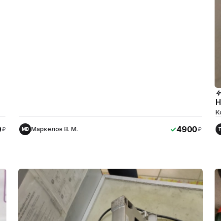
Н
К
0
4900
Маркелов В. М.
₽
₽
МВ