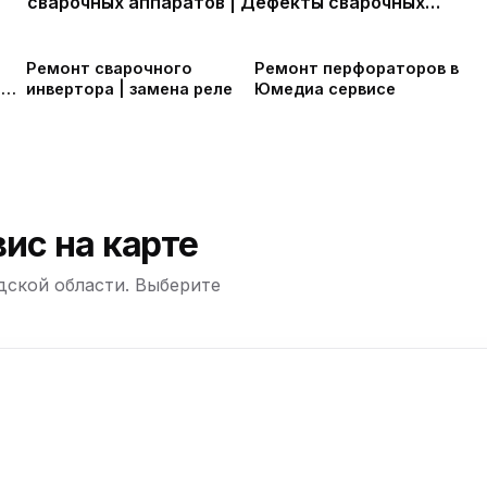
сварочных аппаратов | Дефекты сварочных
аппаратов
ю
Ремонт сварочного
Ремонт перфораторов в
та
инвертора | замена реле
Юмедиа сервисе
ю
ю
ю
ис на карте
дской области. Выберите
ю
+
−
ю