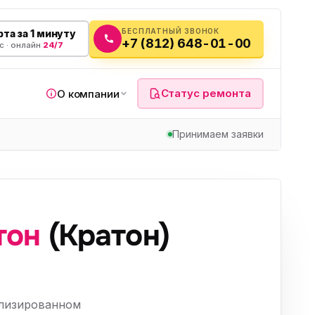
БЕСПЛАТНЫЙ ЗВОНОК
та за 1 минуту
+7 (812) 648-01-00
с · онлайн
24/7
Статус ремонта
О компании
Принимаем заявки
я
тон
(Кратон)
а
вч
ализированном