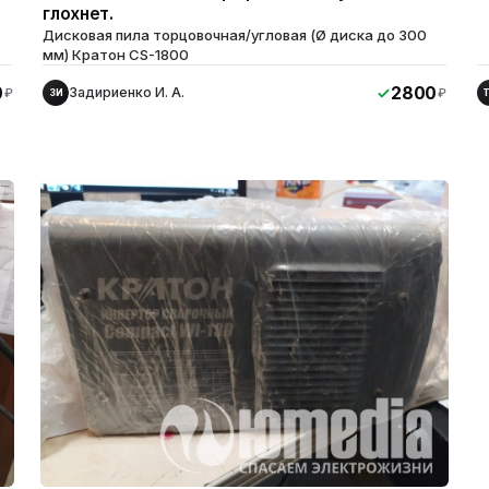
глохнет.
Дисковая пила торцовочная/угловая (Ø диска до 300
мм) Кратон CS-1800
0
2800
Задириенко И. А.
₽
₽
ЗИ