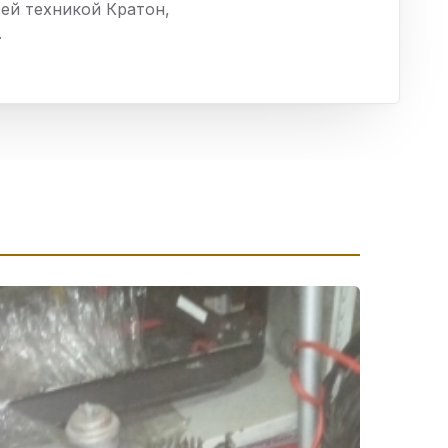
сей техникой Кратон,
ха
.
ль
ы