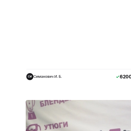
620
Симанович И. Б.
СИ