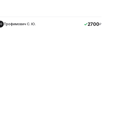
2700
Трофимович С. Ю.
₽
ТС