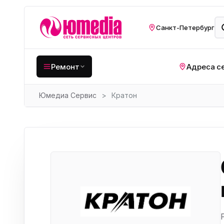
Санкт-Петербург
Ремонт
Адреса с
Юмедиа Сервис
>
Кратон
Крупная бытовая
техника
Хо
Кухонная техника
Н
ко
Мелкая цифровая
техника
Газ
Видеотехника
Вел
Компьютерная техника
Хо