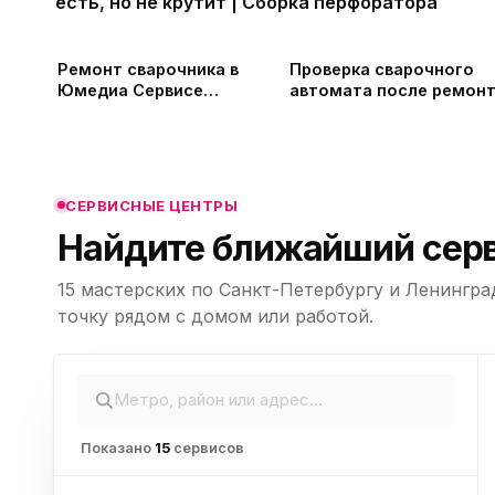
есть, но не крутит | Сборка перфоратора
ю
Ремонт сварочника в
Проверка сварочного
Юмедиа Сервисе
автомата после ремон
#shortsvideo
- сделал розочку для
ю
любимой
ю
СЕРВИСНЫЕ ЦЕНТРЫ
Найдите ближайший серв
15 мастерских по Санкт-Петербургу и Ленингра
ю
Leaflet
|
©
точку рядом с домом или работой.
OpenStreetMap,
© CARTO
Показано
15
сервисов