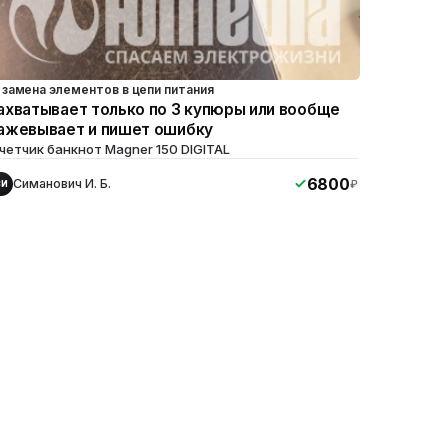
замена элементов в цепи питания
ахватывает только по 3 купюры или вообще
ажевывает и пишет ошибку
четчик банкнот Magner 150 DIGITAL
6800
Симанович И. Б.
₽
СИ