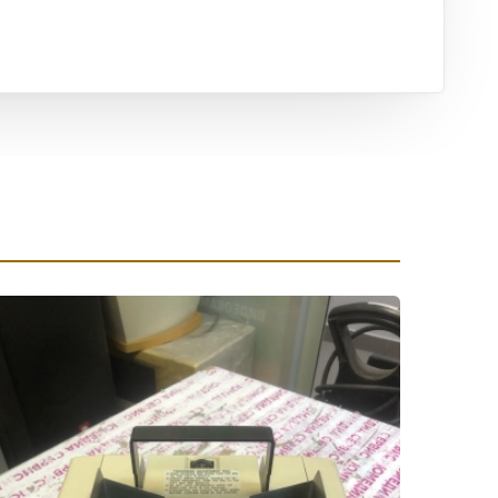
ха
ль
ы