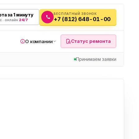
БЕСПЛАТНЫЙ ЗВОНОК
та за 1 минуту
+7 (812) 648-01-00
с · онлайн
24/7
Статус ремонта
О компании
Принимаем заявки
я
а
вч