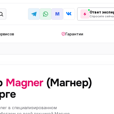
Ответ экспер
M
Спросите сейча
ервисов
Гарантии
КРУПНАЯ БЫТОВАЯ ТЕХНИКА
лодильник
Стиральная машина
Кондиционер
апольный
Мобильный
Посудомоечна
ндиционер
кондиционер
машина
р
Magner
(Магнер)
овая плита
Варочная панель
Беговая дорожк
рге
отренажер
Сушильный шкаф
Духовой шкаф
лодильная
Холодильный шкаф
Встраиваемая с
ner в специализированном
камера
аботаем со всей техникой Магнер,