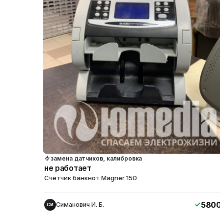
замена датчиков, калибровка
не работает
Счетчик банкнот Magner 150
580
Симанович И. Б.
СИ