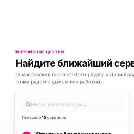
ю
ю
ю
СЕРВИСНЫЕ ЦЕНТРЫ
Найдите ближайший серв
15 мастерских по Санкт-Петербургу и Ленингра
ю
Leaflet
|
©
точку рядом с домом или работой.
OpenStreetMap,
© CARTO
Показано
15
сервисов
Юмедиа на Авиаконструкторов