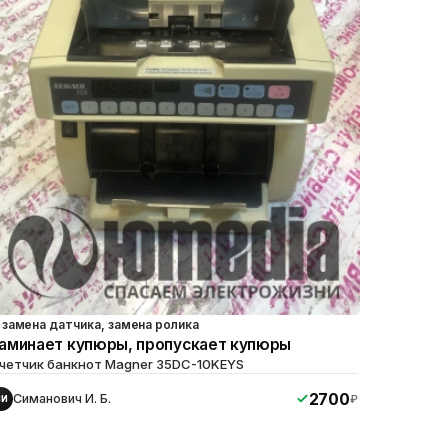
замена датчика, замена ролика
аминает купюры, пропускает купюры
четчик банкнот Magner 35DC-10KEYS
2700
Симанович И. Б.
₽
СИ