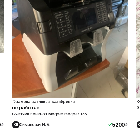
замена датчиков, калибровка
не работает
З
Счетчик банкнот Magner magner 175
С
0
5200
Симанович И. Б.
₽
₽
СИ