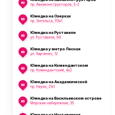
ю
пр. Авиаконструкторов, 5-2
Юмедиа на Озерках
ю
пр. Энгельса, 113к1
ю
Юмедиа на Руставели
ю
ул. Руставели, 66
Юмедиа у метро Лесная
ю
ул. Харченко, 12
Юмедиа на Комендантском
ю
пр. Комендантский, 4к2
Юмедиа на Академической
ю
пр. Науки, 21к1
Юмедиа на Васильевском острове
ю
Морская набережная, 35
Юмедиа на Наставников