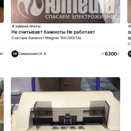
замена платы
Не считывает банкноты Не работает
з
з
Счетчик банкнот Magner 150 DIGITAL
С
0
6300
Симанович И. Б.
₽
₽
СИ