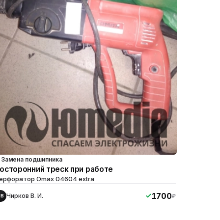
Замена подшипника
осторонний треск при работе
ерфоратор Omax 04604 extra
1700
Чирков В. И.
₽
ЧВ