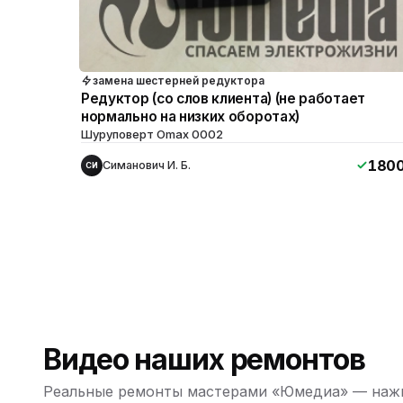
замена шестерней редуктора
Редуктор (со слов клиента) (не работает
нормально на низких оборотах)
Шуруповерт Omax 0002
180
Симанович И. Б.
СИ
Видео наших ремонтов
Реальные ремонты мастерами «Юмедиа» — нажм