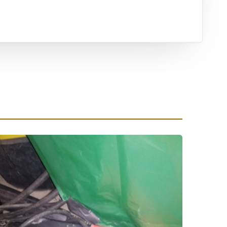
ха
ль
ы