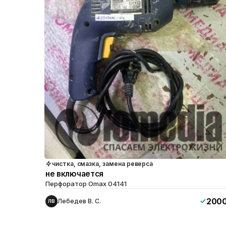
чистка, смазка, замена реверса
не включается
Перфоратор Omax 04141
200
Лебедев В. С.
ЛВ