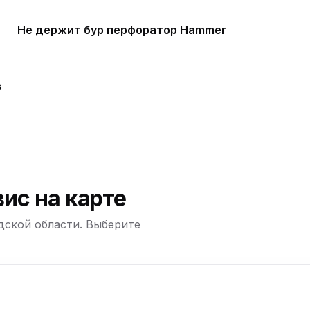
Не держит бур перфоратор Hammer
ю
в
ю
ю
ю
ис на карте
дской области. Выберите
ю
+