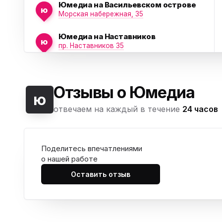
Юмедиа на Васильевском острове
ю
Морская набережная, 35
Юмедиа на Наставников
ю
пр. Наставников 35
Юмедиа на Дыбенко
ю
ул. Антонова-Овсеенко, 25к1
Отзывы о Юмедиа
ю
Юмедиа в ТК Юго-Запад
ю
отвечаем на каждый в течение
24 часов
пр. Маршала Жукова, 35-1
Юмедиа на Космонавтов
ю
пр. Космонавтов, 38к4
Поделитесь впечатлениями
о нашей работе
Юмедиа на Международной
ю
ул. Белы Куна, 24к1
Оставить отзыв
Юмедиа в Купчино
ю
ул. Будапештская, 87-3