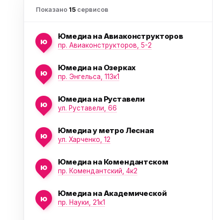
Показано
15
сервисов
Юмедиа на Авиаконструкторов
ю
пр. Авиаконструкторов, 5-2
Юмедиа на Озерках
ю
пр. Энгельса, 113к1
ю
Юмедиа на Руставели
ю
ул. Руставели, 66
Юмедиа у метро Лесная
ю
ул. Харченко, 12
Юмедиа на Комендантском
ю
пр. Комендантский, 4к2
Юмедиа на Академической
ю
пр. Науки, 21к1