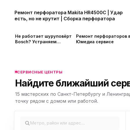
Ремонт перфоратора Makita HR4500C | Удар
есть, но не крутит | Сборка перфоратора
ю
Не работает шуруповёрт
Ремонт перфораторов 
Bosch? Устраняем
Юмедиа сервисе
причину.
ю
ю
СЕРВИСНЫЕ ЦЕНТРЫ
Найдите ближайший серв
15 мастерских по Санкт-Петербургу и Ленингра
ю
Leaflet
|
©
точку рядом с домом или работой.
OpenStreetMap,
© CARTO