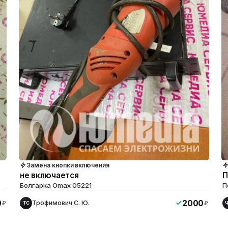
Замена кнопки включения
не включается
П
Болгарка Omax 05221
П
0
2000
Трофимович С. Ю.
₽
₽
ТС