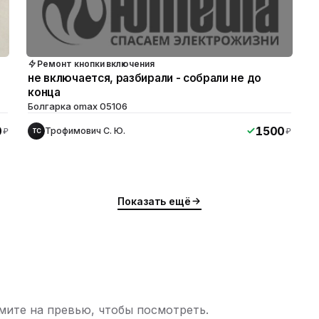
Ремонт кнопки включения
не включается, разбирали - собрали не до
конца
Болгарка omax 05106
0
1500
Трофимович С. Ю.
₽
₽
ТС
Показать ещё
ите на превью, чтобы посмотреть.