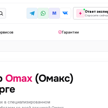
Ответ экспер
M
Спросите сейча
ервисов
Гарантии
КРУПНАЯ БЫТОВАЯ ТЕХНИКА
лодильник
Стиральная машина
Кондиционер
апольный
Мобильный
Посудомоечна
ндиционер
кондиционер
машина
р
Omax
(Омакс)
овая плита
Варочная панель
Беговая дорожк
рге
отренажер
Сушильный шкаф
Духовой шкаф
лодильная
Холодильный шкаф
Встраиваемая с
ax в специализированном
камера
аботаем со всей техникой Омакс,