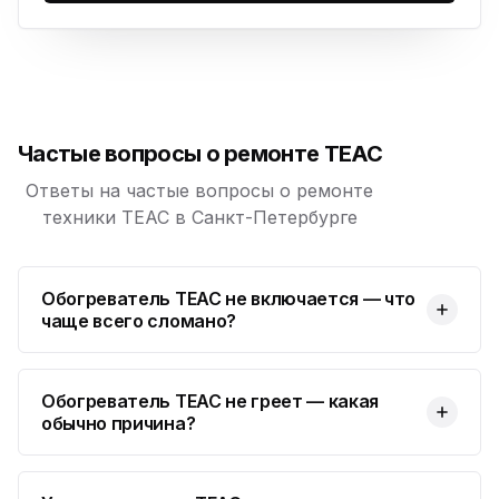
Юмедиа в ТК Юго-Запад
ю
пр. Маршала Жукова, 35-1
Юмедиа на Космонавтов
ю
пр. Космонавтов, 38к4
Частые вопросы о ремонте TEAC
Юмедиа на Международной
ю
ул. Белы Куна, 24к1
Ответы на частые вопросы о ремонте
техники TEAC в Санкт-Петербурге
Юмедиа в Купчино
ю
ул. Будапештская, 87-3
Обогреватель TEAC не включается — что
Юмедиа Сервис в Колпино
ю
чаще всего сломано?
ул. Тверская 60, Колпино
Юмедиа во Всеволожске
ю
пр. Христиновский 28, Всеволожск
Обогреватель TEAC не греет — какая
обычно причина?