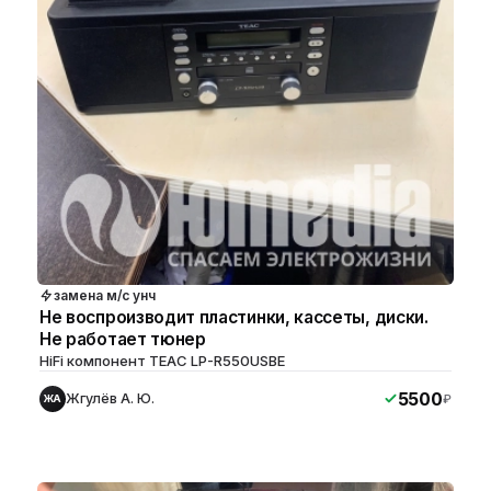
замена м/с унч
Не воспроизводит пластинки, кассеты, диски.
Не работает тюнер
HiFi компонент TEAC LP-R550USBE
5500
Жгулёв А. Ю.
₽
ЖА