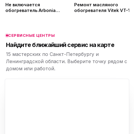
Не включается
Ремонт масляного
обогреватель Arbonia
обогревателя Vitek VT-17
смотрим в чём причина
не включается (замена
ю
ю
платы управления и плат
питания)
СЕРВИСНЫЕ ЦЕНТРЫ
ю
Найдите ближайший сервис на карте
15 мастерских по Санкт-Петербургу и
Ленинградской области. Выберите точку рядом с
домом или работой.
ю
p,
+
−
ю
ю