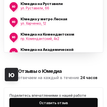
Юмедиа на Руставели
ю
ул. Руставели, 66
Юмедиа у метро Лесная
ю
ул. Харченко, 12
Юмедиа на Комендантском
ю
пр. Комендантский, 4к2
Юмедиа на Академической
ю
пр. Науки, 21к1
Юмедиа на Васильевском острове
ю
Морская набережная, 35
Отзывы о Юмедиа
ю
отвечаем на каждый в течение
24 часов
Юмедиа на Наставников
ю
пр. Наставников 35
Поделитесь впечатлениями о нашей работе
Юмедиа на Дыбенко
ю
ул. Антонова-Овсеенко, 25к1
Оставить отзыв