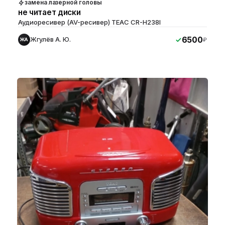
замена лазерной головы
не читает диски
Аудиоресивер (AV-ресивер) TEAC CR-H238I
6500
Жгулёв А. Ю.
₽
ЖА