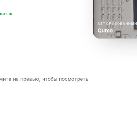
нный шкаф
Вентиляция
Осушитель возду
платно
пительный
Бьюти холодильник
Водонагревате
котел
АВТОРИЗОВАННЫЙ
Qumo
конвектомат
Бойлер
Кулер для вод
ьная машина
Тепловая завеса
ите на превью, чтобы посмотреть.