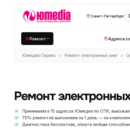
Санкт-Петербург
Ремонт
Адреса с
Юмедиа Сервис
>
Ремонт электронных книг
>
Q
Крупная бытовая
техника
Хо
Кухонная техника
Н
ко
Мелкая цифровая
Ремонт электронных
техника
Газ
Видеотехника
Вел
Принимаем в 15 адресах Юмедиа по СПб, выезжае
75% ремонтов выполняем за 1 день — на компонен
Компьютерная техника
Хо
Диагностика бесплатная, оплата любым способом: 