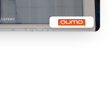
ха
ль
 СЕРВИС
ы