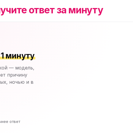
учите ответ за минуту
 1 минуту
кой — модель,
ет причину
ых, ночью и в
чнее ответ