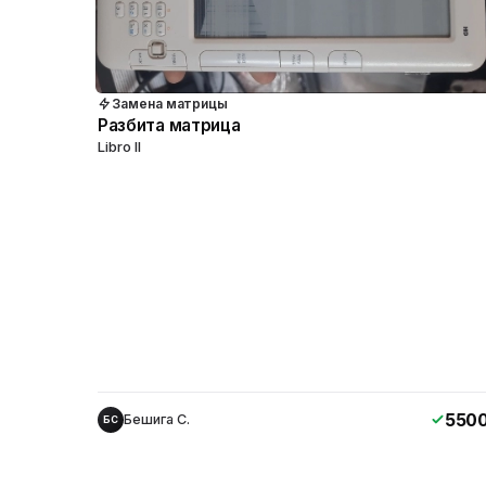
Замена матрицы
Разбита матрица
Libro II
550
Бешига С.
БС