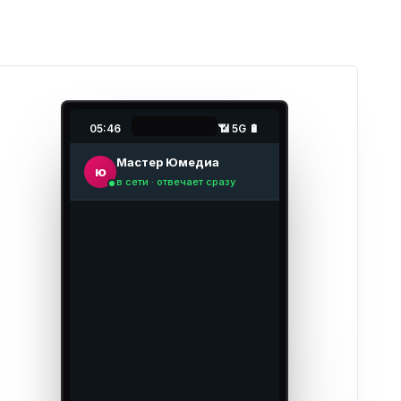
05:46
📶 5G 🔋
Мастер Юмедиа
ю
в сети · отвечает сразу