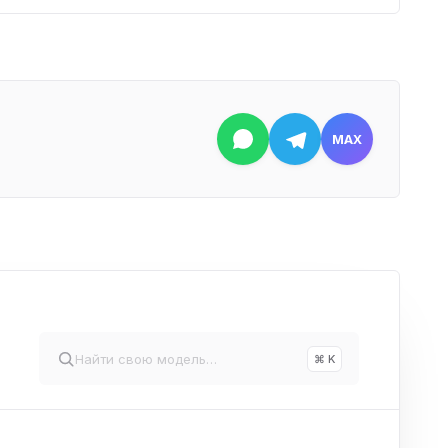
MAX
⌘ K