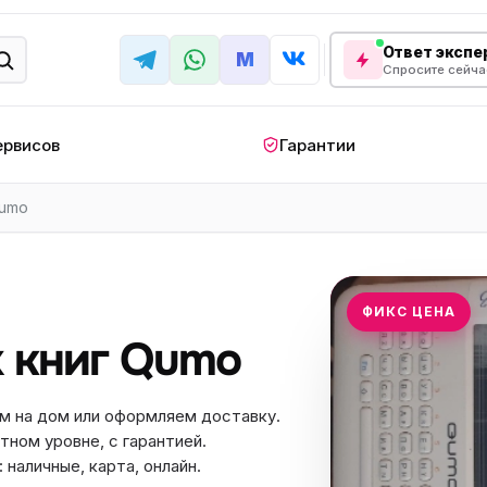
Ответ экспер
M
Спросите сейча
ервисов
Гарантии
umo
КРУПНАЯ БЫТОВАЯ ТЕХНИКА
лодильник
Стиральная машина
Кондиционер
апольный
Мобильный
Посудомоечна
ФИКС ЦЕНА
ндиционер
кондиционер
машина
 книг Qumo
овая плита
Варочная панель
Беговая дорожк
отренажер
Сушильный шкаф
Духовой шкаф
м на дом или оформляем доставку.
тном уровне, с гарантией.
лодильная
Холодильный шкаф
Встраиваемая с
камера
наличные, карта, онлайн.