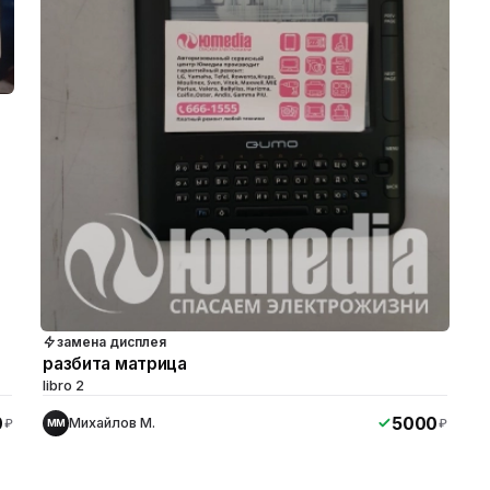
замена дисплея
разбита матрица
libro 2
0
5000
Михайлов М.
₽
₽
ММ