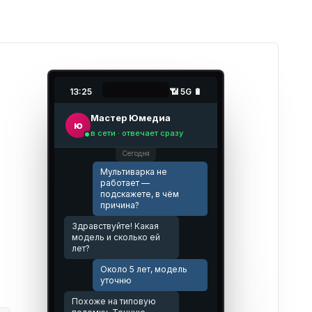
13:25
📶 5G 🔋
Мастер Юмедиа
ю
в сети · отвечает сразу
Сегодня
Мультиварка не
работает —
подскажете, в чём
причина?
Здравствуйте! Какая
модель и сколько ей
лет?
Около 5 лет, модель
уточню
Похоже на типовую