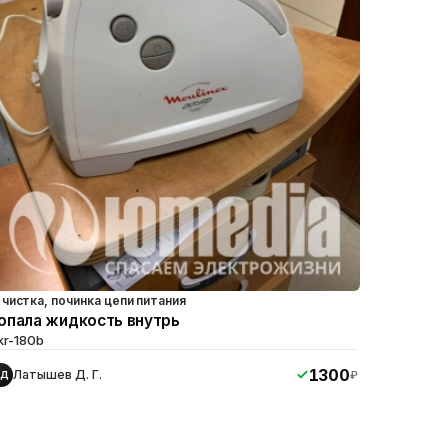
чистка, починка цепи питания
опала жидкость внутрь
kr-180b
1300
Латышев Д. Г.
₽
ЛД