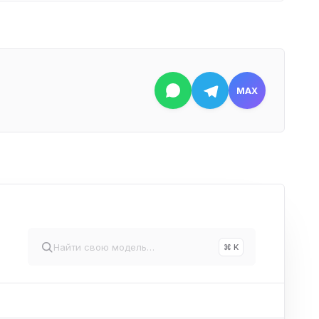
MAX
⌘ K