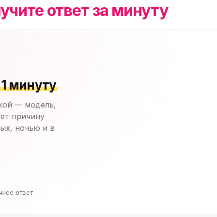
учите ответ за минуту
 1 минуту
кой — модель,
ет причину
ых, ночью и в
чнее ответ