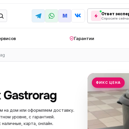
Ответ экспер
M
Спросите сейча
ервисов
Гарантии
rag
КРУПНАЯ БЫТОВАЯ ТЕХНИКА
лодильник
Стиральная машина
Кондиционер
апольный
Мобильный
Посудомоечна
ФИКС ЦЕНА
ндиционер
кондиционер
машина
 Gastrorag
овая плита
Варочная панель
Беговая дорожк
отренажер
Сушильный шкаф
Духовой шкаф
м на дом или оформляем доставку.
тном уровне, с гарантией.
лодильная
Холодильный шкаф
Встраиваемая с
камера
наличные, карта, онлайн.