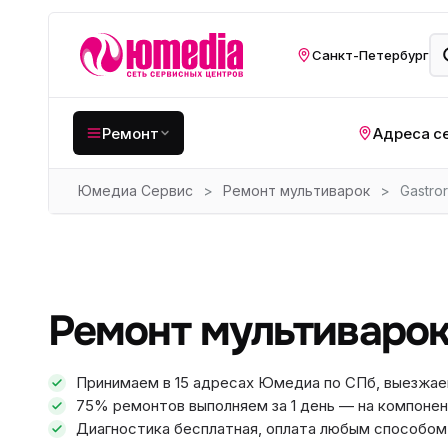
Санкт-Петербург
Ремонт
Адреса с
Юмедиа Сервис
>
Ремонт мультиварок
>
Gastro
Крупная бытовая
техника
Хо
Кухонная техника
Н
ко
Мелкая цифровая
Ремонт мультиварок
техника
Газ
Видеотехника
Вел
Принимаем в 15 адресах Юмедиа по СПб, выезжае
75% ремонтов выполняем за 1 день — на компонен
Компьютерная техника
Хо
Диагностика бесплатная, оплата любым способом: 