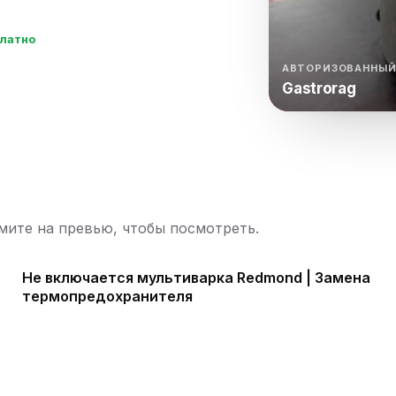
нный шкаф
Вентиляция
Осушитель возду
платно
пительный
Бьюти холодильник
Водонагревате
котел
АВТОРИЗОВАННЫЙ
Gastrorag
конвектомат
Бойлер
Кулер для вод
ьная машина
Тепловая завеса
ите на превью, чтобы посмотреть.
Не включается мультиварка Redmond | Замена
термопредохранителя