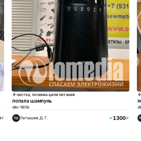
чистка, починка цепи питания
попала шампунь
п
dkr-180b
d
0
1300
Латышев Д. Г.
₽
₽
ЛД