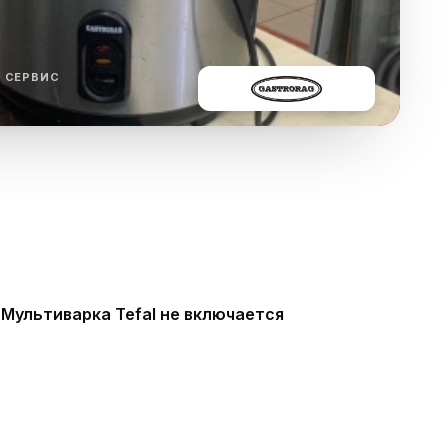
ха
ль
 СЕРВИС
ы
Мультиварка Tefal не включается