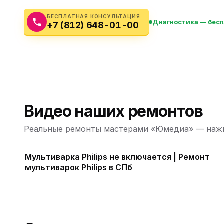
Бытовая техника
Ви
БЕСПЛАТНАЯ КОНСУЛЬТАЦИЯ
Диагностика — бес
+7 (812) 648-01-00
Ото
Фототехника
Оргтехника
Паро
Сушил
Аудиотехника
Электротранспорт
Видео наших ремонтов
Электроинструмент
Реальные ремонты мастерами «Юмедиа» — нажм
Бензотехника
Мультиварка Philips не включается | Ремонт
мультиварок Philips в СПб
Садовая техника