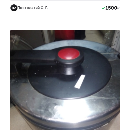
1500
Постолатий О. Г.
₽
ПО