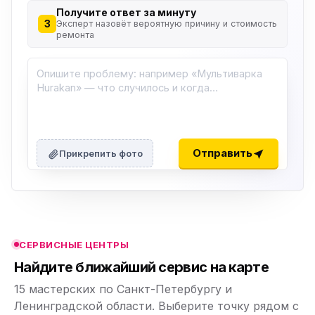
Получите ответ за минуту
3
Эксперт назовёт вероятную причину и стоимость
ремонта
ю
ю
Отправить
Прикрепить фото
ю
ю
СЕРВИСНЫЕ ЦЕНТРЫ
ю
Найдите ближайший сервис на карте
15 мастерских по Санкт-Петербургу и
Ленинградской области. Выберите точку рядом с