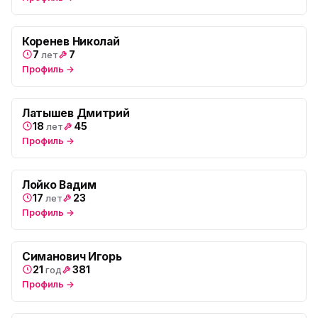
ул. Будапештская, 87-3
Юмедиа Сервис в Колпино
Коренев Николай
ю
ул. Тверская 60, Колпино
7
7
лет
Профиль →
Юмедиа во Всеволожске
ю
пр. Христиновский 28, Всеволожск
Латышев Дмитрий
18
45
лет
Профиль →
Лойко Вадим
17
23
лет
Профиль →
Симанович Игорь
21
381
год
Профиль →