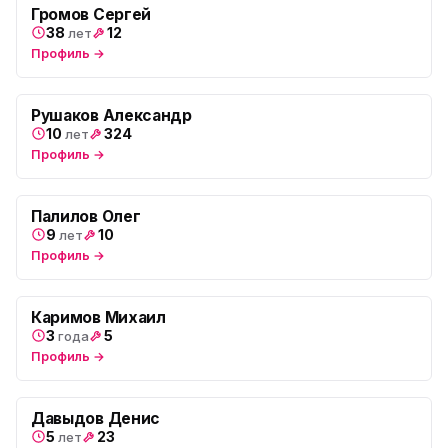
Громов Сергей
38
12
лет
Профиль →
Рушаков Александр
10
324
лет
Профиль →
Палилов Олег
9
10
лет
Профиль →
Каримов Михаил
3
5
года
Профиль →
Давыдов Денис
5
23
лет