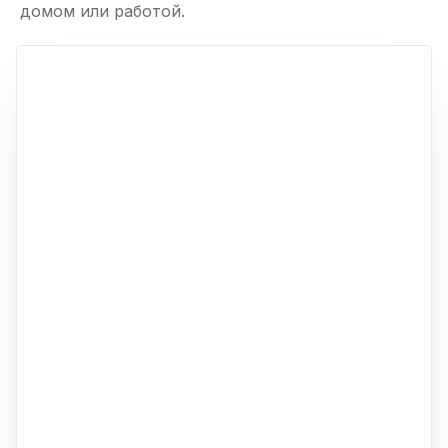
домом или работой.
ю
p,
+
−
ю
ю
ю
ю