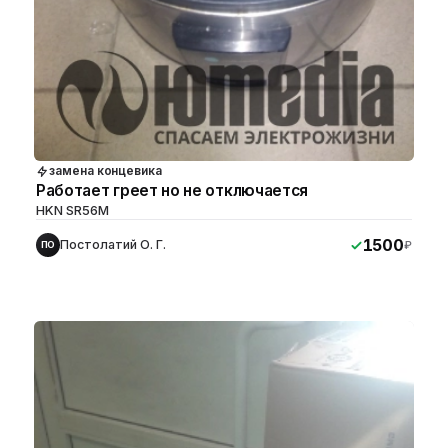
замена концевика
Работает греет но не отключается
HKN SR56M
1500
Постолатий О. Г.
₽
ПО