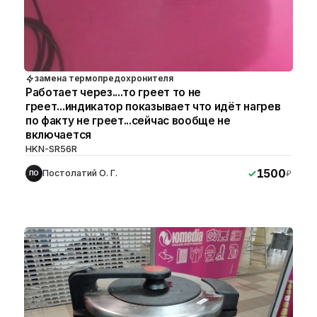
замена термопредохронителя
Работает через....то греет то не
греет...индикатор показывает что идёт нагрев
по факту не греет...сейчас вообще не
включается
HKN-SR56R
1500
Постолатий О. Г.
₽
ПО