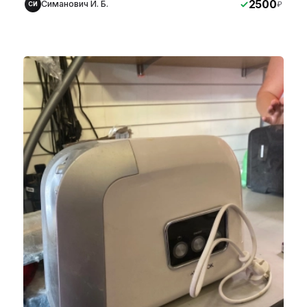
2500
Симанович И. Б.
₽
СИ