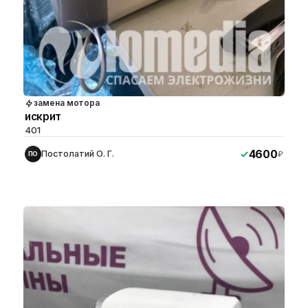
замена мотора
искрит
401
4600
Постолатий О. Г.
₽
ПО