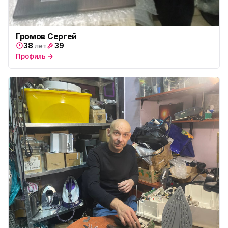
Громов Сергей
38
39
лет
Профиль →