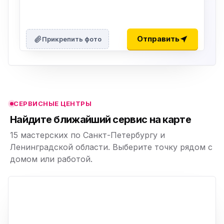
ю
ю
Отправить
Прикрепить фото
ю
ю
СЕРВИСНЫЕ ЦЕНТРЫ
ю
Найдите ближайший сервис на карте
15 мастерских по Санкт-Петербургу и
Ленинградской области. Выберите точку рядом с
домом или работой.
ю
p,
+
−
ю