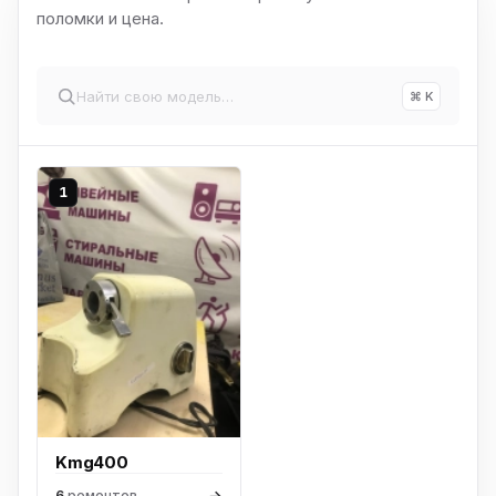
поломки и цена.
⌘ K
1
Kmg400
→
6
ремонтов