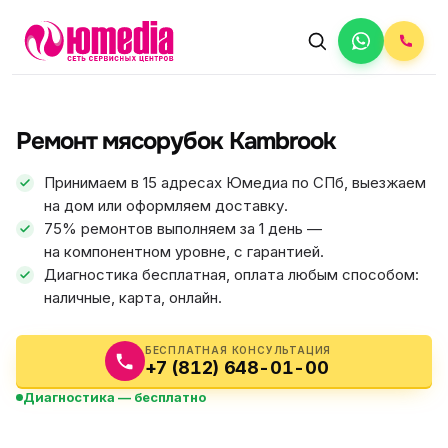
АВТОРИЗОВАННЫЙ СЕРВИС
Kambrook
Ремонт мясорубок Kambrook
5.0
ФИКС ЦЕНА
Принимаем в 15 адресах Юмедиа по СПб, выезжаем
на дом или оформляем доставку.
75% ремонтов выполняем за 1 день —
на компонентном уровне, с гарантией.
Диагностика бесплатная, оплата любым способом:
наличные, карта, онлайн.
БЕСПЛАТНАЯ КОНСУЛЬТАЦИЯ
+7 (812) 648-01-00
Диагностика — бесплатно