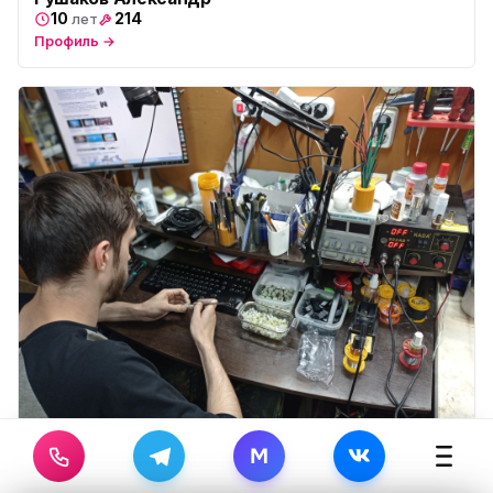
10
214
лет
Профиль →
Коренев Николай
M
7
5
лет