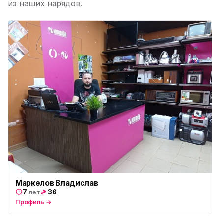
из наших нарядов.
Юмедиа на Дыбенко
ю
ул. Антонова-Овсеенко, 25к1
Юмедиа в ТК Юго-Запад
ю
пр. Маршала Жукова, 35-1
Юмедиа на Космонавтов
ю
пр. Космонавтов, 38к4
Юмедиа на Международной
ю
ул. Белы Куна, 24к1
Юмедиа в Купчино
ю
ул. Будапештская, 87-3
Юмедиа Сервис в Колпино
ю
Маркелов Владислав
ул. Тверская 60, Колпино
7
36
лет
Профиль →
Юмедиа во Всеволожске
ю
пр. Христиновский 28, Всеволожск