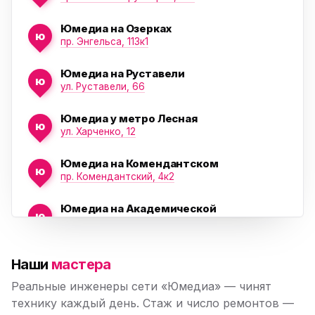
Юмедиа на Озерках
ю
ю
пр. Энгельса, 113к1
Юмедиа на Руставели
ю
ул. Руставели, 66
Юмедиа у метро Лесная
ю
ул. Харченко, 12
Юмедиа на Комендантском
ю
пр. Комендантский, 4к2
Юмедиа на Академической
ю
пр. Науки, 21к1
Юмедиа на Васильевском острове
ю
Наши
мастера
Морская набережная, 35
Реальные инженеры сети «Юмедиа» — чинят
Юмедиа на Наставников
технику каждый день. Стаж и число ремонтов —
ю
пр. Наставников 35