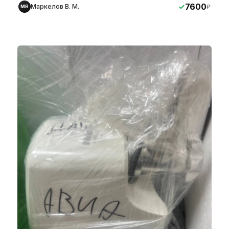
7600
Маркелов В. М.
₽
МВ