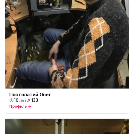
Постолатий Олег
10
133
лет
Профиль →