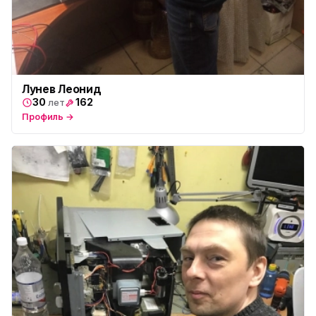
Лунев Леонид
30
162
лет
Профиль →