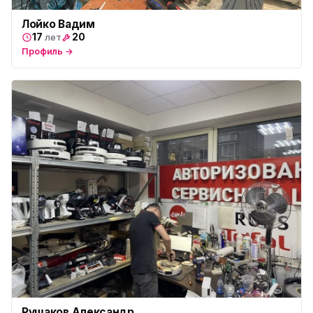
Лойко Вадим
17
20
лет
Профиль →
Рушаков Александр