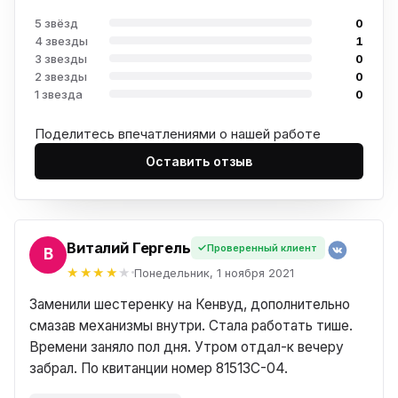
5 звёзд
0
4 звезды
1
3 звезды
0
2 звезды
0
1 звезда
0
Поделитесь впечатлениями о нашей работе
Оставить отзыв
Виталий Гергель
Проверенный клиент
ИЙ
Понедельник, 1 ноября 2021
Заменили шестеренку на Кенвуд, дополнительно
смазав механизмы внутри. Стала работать тише.
Времени заняло пол дня. Утром отдал-к вечеру
забрал. По квитанции номер 81513C-04.