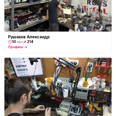
Рушаков Александр
10
214
лет
Профиль →