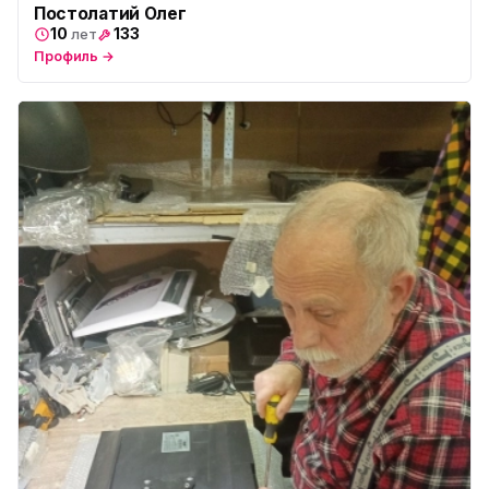
Постолатий Олег
10
133
лет
Профиль →