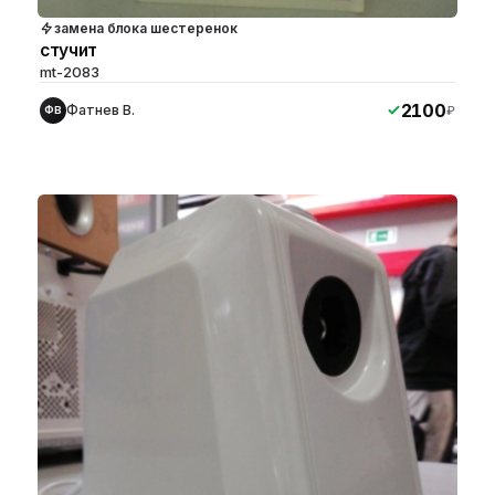
замена блока шестеренок
стучит
mt-2083
2100
Фатнев В.
₽
ФВ