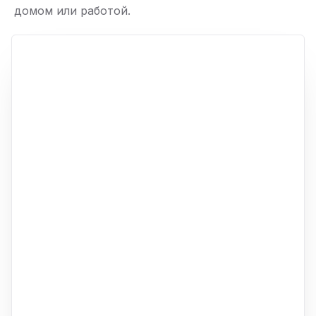
домом или работой.
ю
p,
+
−
ю
ю
ю
ю