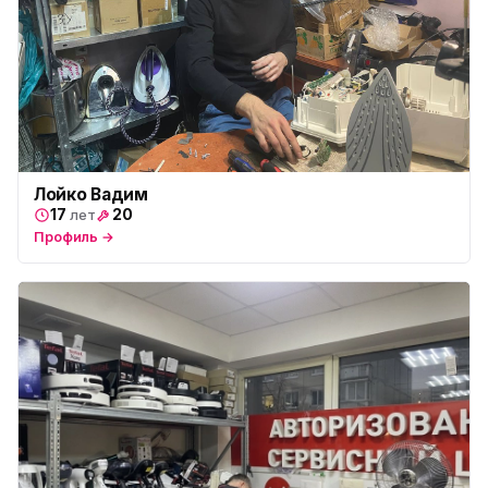
Лойко Вадим
17
20
лет
Профиль →