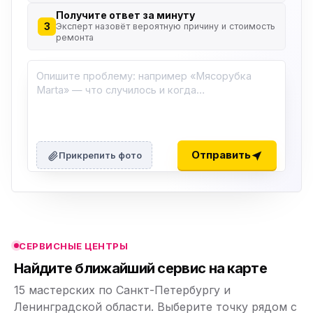
Получите ответ за минуту
3
Эксперт назовёт вероятную причину и стоимость
ремонта
ю
ю
Отправить
Прикрепить фото
ю
ю
СЕРВИСНЫЕ ЦЕНТРЫ
ю
Найдите ближайший сервис на карте
15 мастерских по Санкт-Петербургу и
Ленинградской области. Выберите точку рядом с