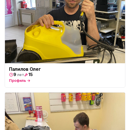
Палилов Олег
9
15
лет
Профиль →