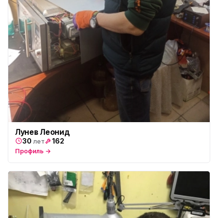
Лунев Леонид
30
162
лет
Профиль →