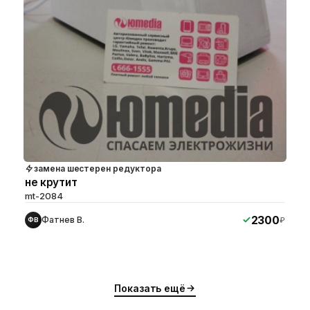
замена шестерен редуктора
не крутит
mt-2084
2300
Фатнев В.
₽
ФВ
Показать ещё