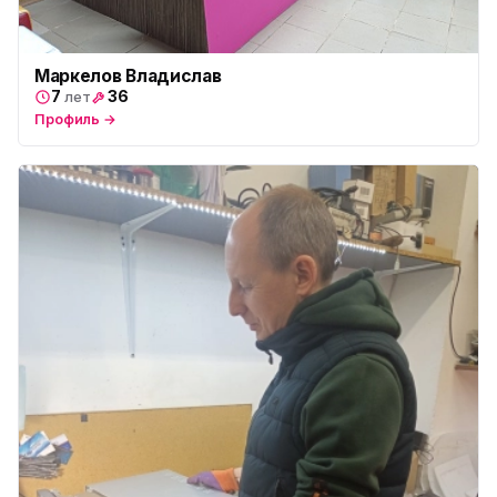
ю
ул. Будапештская, 87-3
Юмедиа Сервис в Колпино
ю
Маркелов Владислав
ул. Тверская 60, Колпино
7
36
лет
Профиль →
Юмедиа во Всеволожске
ю
пр. Христиновский 28, Всеволожск