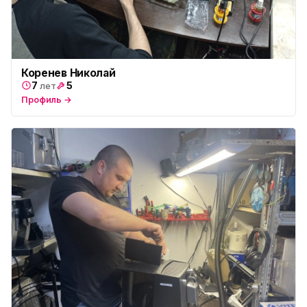
Коренев Николай
7
5
лет
Профиль →