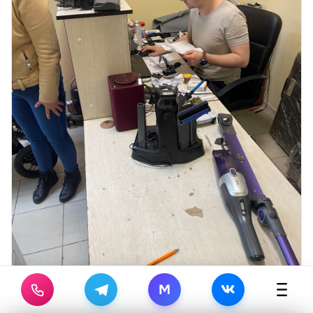
M
Бешига Сережа