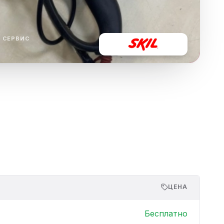
ха
ль
 СЕРВИС
ы
ЦЕНА
Бесплатно