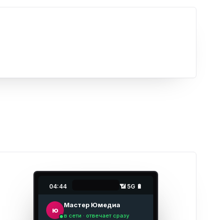
04:44
📶 5G 🔋
Мастер Юмедиа
ю
в сети · отвечает сразу