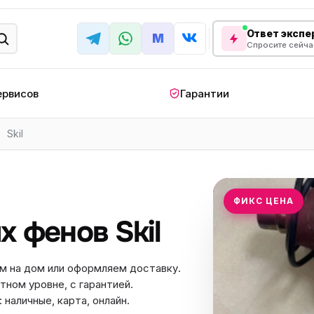
Ответ экспер
M
Спросите сейча
ервисов
Гарантии
Skil
КРУПНАЯ БЫТОВАЯ ТЕХНИКА
лодильник
Стиральная машина
Кондиционер
апольный
Мобильный
Посудомоечна
ФИКС ЦЕНА
ндиционер
кондиционер
машина
 фенов Skil
овая плита
Варочная панель
Беговая дорожк
отренажер
Сушильный шкаф
Духовой шкаф
м на дом или оформляем доставку.
тном уровне, с гарантией.
лодильная
Холодильный шкаф
Встраиваемая с
камера
наличные, карта, онлайн.