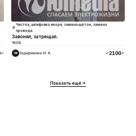
Чистка, шлифовка якоря, замена щёток, замена
провода.
Завонял, затрещал.
1608
0
2100
Задириенко И. А.
₽
₽
ЗИ
Показать ещё