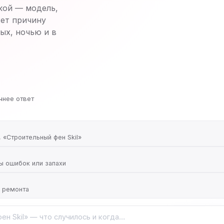
кой — модель,
ет причину
ых, ночью и в
чнее ответ
 «Строительный фен Skil»
ды ошибок или запахи
ь ремонта