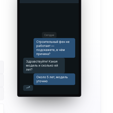
Сегодня
Строительный фен не
работает —
подскажете, в чём
причина?
Здравствуйте! Какая
модель и сколько ей
лет?
Около 5 лет, модель
уточню
Похоже на типовую
поломку. Точную
причину и стоимость
назовём после
бесплатной
диагностики.
Привозите в любой
наш сервис в СПб 👍