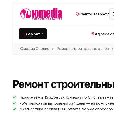
Санкт-Петербург
Ремонт
Адреса с
Юмедиа Сервис
>
Ремонт строительных фенов
>
Крупная бытовая
техника
Хо
Кухонная техника
Н
ко
Мелкая цифровая
Ремонт строительных
техника
Газ
Видеотехника
Вел
Принимаем в 15 адресах Юмедиа по СПб, выезжае
75% ремонтов выполняем за 1 день — на компонен
Компьютерная техника
Хо
Диагностика бесплатная, оплата любым способом: 