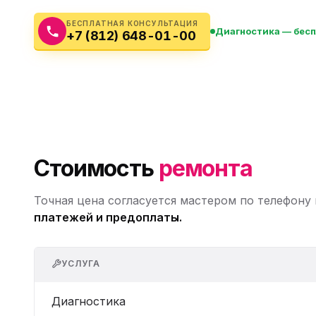
Бытовая техника
Ви
БЕСПЛАТНАЯ КОНСУЛЬТАЦИЯ
Диагностика — бес
+7 (812) 648-01-00
Ото
Фототехника
Оргтехника
Паро
Сушил
Аудиотехника
Электротранспорт
Стоимость
ремонта
Электроинструмент
Точная цена согласуется мастером по телефону
Бензотехника
платежей и предоплаты.
Садовая техника
УСЛУГА
Диагностика