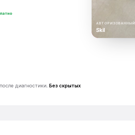
нный шкаф
Вентиляция
Осушитель возду
платно
пительный
Бьюти холодильник
Водонагревате
котел
АВТОРИЗОВАННЫЙ
Skil
конвектомат
Бойлер
Кулер для вод
ьная машина
Тепловая завеса
 после диагностики.
Без скрытых