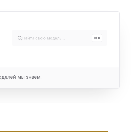
⌘ K
оделей мы знаем.