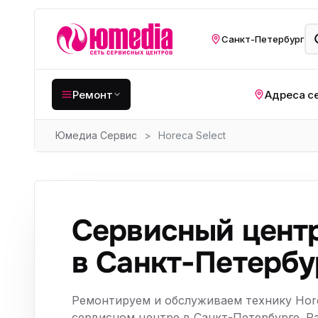
Санкт-Петербург
Ремонт
Адреса с
Юмедиа Сервис
>
Horeca Select
Крупная бытовая
техника
Хо
Кухонная техника
Н
ко
Мелкая цифровая
Сервисный цент
техника
Газ
в Санкт-Петербу
Видеотехника
Вел
Компьютерная техника
Хо
Ремонтируем и обслуживаем технику Hore
сервисном центре в Санкт-Петербурге. Р