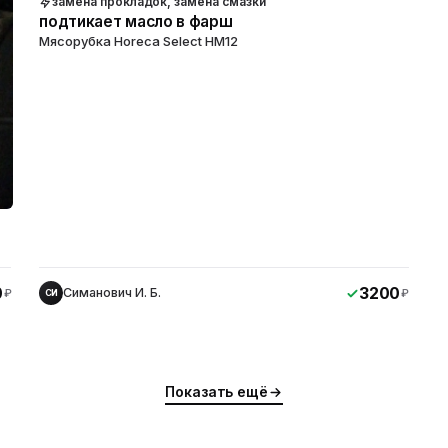
замена прокладок, замена смазки
подтикает масло в фарш
Мясорубка Horeca Select HM12
0
3200
Симанович И. Б.
₽
₽
СИ
Показать ещё