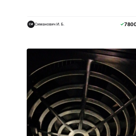
780
Симанович И. Б.
СИ