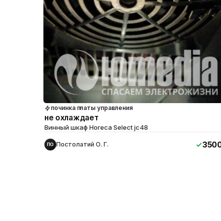
починка платы управления
не охлаждает
Винный шкаф Horeca Select jc48
350
Постолатий О. Г.
ПО