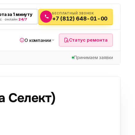
БЕСПЛАТНЫЙ ЗВОНОК
та за 1 минуту
+7 (812) 648-01-00
с · онлайн
24/7
Статус ремонта
О компании
Принимаем заявки
я
а Селект)
а
вч