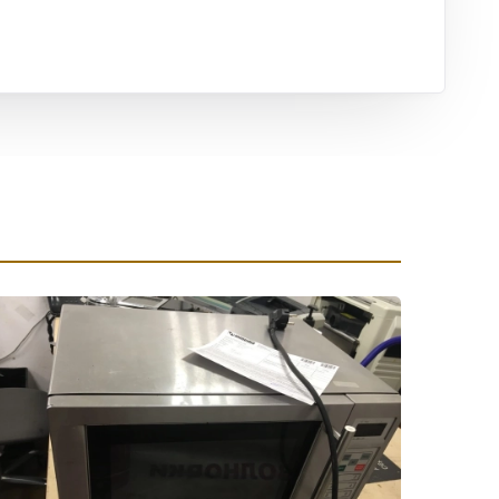
ха
ль
ы