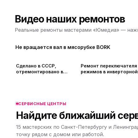
Видео наших ремонтов
Реальные ремонты мастерами «Юмедиа» — нажм
Не вращается вал в мясорубке BORK
ю
Сделано в СССР,
Ремонт переключателя
отремонтировано в
режимов в инверторной
ЮМЕДИА
микроволновке LG, зам
ю
колпачка магнетрона и
ю
слюды в СПб и
Ленинградской област
СЕРВИСНЫЕ ЦЕНТРЫ
Найдите ближайший серв
15 мастерских по Санкт-Петербургу и Ленингра
ю
Leaflet
|
©
точку рядом с домом или работой.
OpenStreetMap,