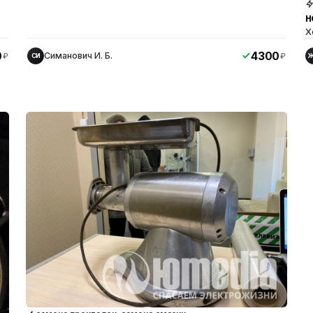
н
Х
0
4300
Симанович И. Б.
₽
₽
СИ