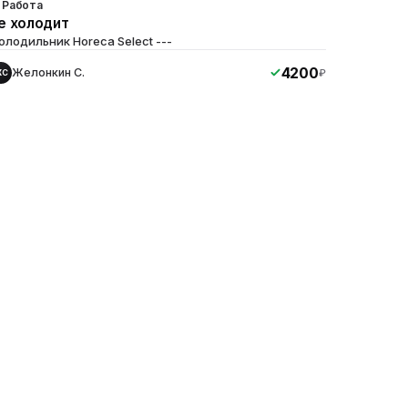
Работа
е холодит
олодильник Horeca Select ---
4200
Желонкин С.
₽
ЖС