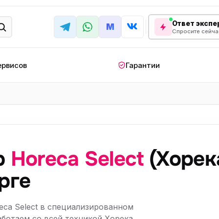
Ответ экспер
M
Спросите сейча
ервисов
Гарантии
КРУПНАЯ БЫТОВАЯ ТЕХНИКА
лодильник
Стиральная машина
Кондиционер
апольный
Мобильный
Посудомоечна
ндиционер
кондиционер
машина
р
Horeca Select
(Хорек
овая плита
Варочная панель
Беговая дорожк
рге
отренажер
Сушильный шкаф
Духовой шкаф
лодильная
Холодильный шкаф
Встраиваемая с
ca Select в специализированном
камера
аботаем со всей техникой Хорека