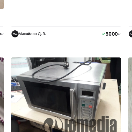
0
5000
Михайлов Д. В.
₽
₽
МД