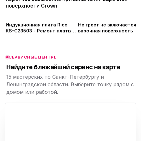
поверхности Crown
ю
ю
Индукционная плита Ricci
Не греет не включается
KS-C23503 - Ремонт платы
варочная поверхность |
питания, замена диодного
Ремонт Iplate YZ-C11 в СП
ю
ю
моста, замена транзисторов
в СПб
СЕРВИСНЫЕ ЦЕНТРЫ
ю
Найдите ближайший сервис на карте
15 мастерских по Санкт-Петербургу и
Ленинградской области. Выберите точку рядом с
домом или работой.
ю
p,
+
−
ю