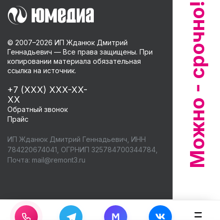
© 2007–
2026
ИП Жданюк Дмитрий
Геннадьевич — Все права защищены. При
копировании материала обязательная
ссылка на источник.
+7 (XXX) XXX-XX-
XX
Обратный звонок
Прайс
ИП Жданюк Дмитрий Геннадьевич, ИНН
784220674041, ОГРНИП 325784700344784,
Почта:
mail@remont3.ru
M