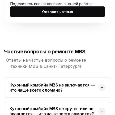
Поделитесь впечатлениями о нашей работе
Юмедиа на Дыбенко
ю
ул. Антонова-Овсеенко, 25к1
Оставить отзыв
Юмедиа в ТК Юго-Запад
ю
пр. Маршала Жукова, 35-1
Юмедиа на Космонавтов
ю
пр. Космонавтов, 38к4
Частые вопросы о ремонте MBS
Юмедиа на Международной
ю
ул. Белы Куна, 24к1
Ответы на частые вопросы о ремонте
техники MBS в Санкт-Петербурге
Юмедиа в Купчино
ю
ул. Будапештская, 87-3
Кухонный комбайн MBS не включается —
Юмедиа Сервис в Колпино
ю
что чаще всего сломано?
ул. Тверская 60, Колпино
Юмедиа во Всеволожске
ю
пр. Христиновский 28, Всеволожск
Кухонный комбайн MBS не крутит или не
вращается — что чаще всего ломается?