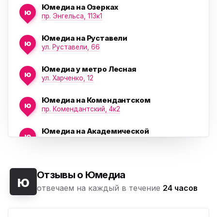
Юмедиа на Озерках
ю
ю
пр. Энгельса, 113к1
Юмедиа на Руставели
ю
ул. Руставели, 66
Юмедиа у метро Лесная
ю
ул. Харченко, 12
Юмедиа на Комендантском
ю
пр. Комендантский, 4к2
Юмедиа на Академической
ю
пр. Науки, 21к1
Юмедиа на Васильевском острове
ю
Морская набережная, 35
Отзывы о Юмедиа
ю
отвечаем на каждый в течение
24 часов
Юмедиа на Наставников
ю
пр. Наставников 35