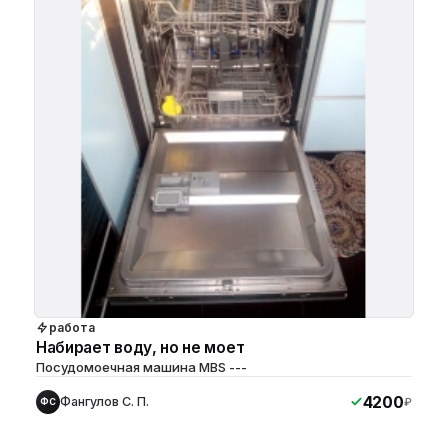
работа
Набирает воду, но не моет
Посудомоечная машина MBS ---
4200
Фангулов С. П.
₽
ФС