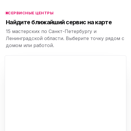
СЕРВИСНЫЕ ЦЕНТРЫ
ю
Найдите ближайший сервис на карте
15 мастерских по Санкт-Петербургу и
Ленинградской области. Выберите точку рядом с
домом или работой.
ю
p,
+
−
ю
ю
ю