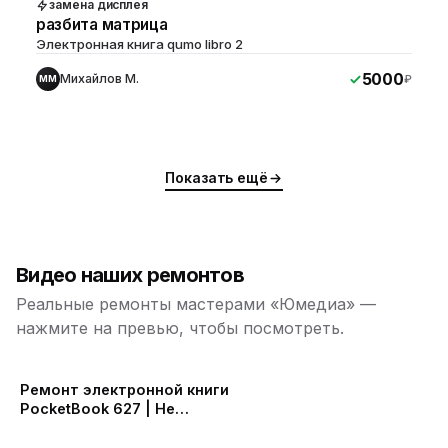
замена дисплея
разбита матрица
Электронная книга qumo libro 2
5000
Михайлов М.
₽
ММ
Показать ещё
Видео наших ремонтов
Реальные ремонты мастерами «Юмедиа» —
нажмите на превью, чтобы посмотреть.
ю
ю
Ремонт электронной книги
PocketBook 627 | Не
включается PocketBook |
ю
ю
Замена АКБ