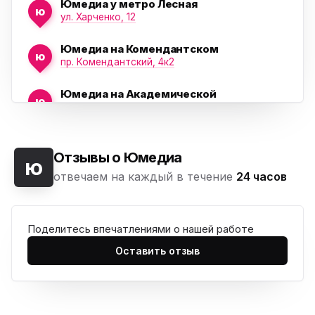
Юмедиа у метро Лесная
ю
ул. Харченко, 12
Юмедиа на Комендантском
ю
пр. Комендантский, 4к2
Юмедиа на Академической
ю
пр. Науки, 21к1
Юмедиа на Васильевском острове
ю
Морская набережная, 35
Отзывы о Юмедиа
ю
отвечаем на каждый в течение
24 часов
Юмедиа на Наставников
ю
пр. Наставников 35
Поделитесь впечатлениями о нашей работе
Юмедиа на Дыбенко
ю
ул. Антонова-Овсеенко, 25к1
Оставить отзыв
Юмедиа в ТК Юго-Запад
ю
пр. Маршала Жукова, 35-1