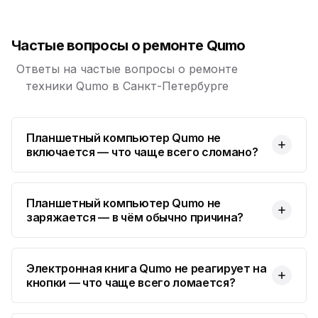
Юмедиа на Космонавтов
ю
пр. Космонавтов, 38к4
Частые вопросы о ремонте Qumo
Юмедиа на Международной
ю
ул. Белы Куна, 24к1
Ответы на частые вопросы о ремонте
техники Qumo в Санкт-Петербурге
Юмедиа в Купчино
ю
ул. Будапештская, 87-3
Планшетный компьютер Qumo не
Юмедиа Сервис в Колпино
ю
включается — что чаще всего сломано?
ул. Тверская 60, Колпино
Юмедиа во Всеволожске
ю
пр. Христиновский 28, Всеволожск
Планшетный компьютер Qumo не
заряжается — в чём обычно причина?
Электронная книга Qumo не реагирует на
кнопки — что чаще всего ломается?