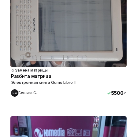
Замена матрицы
Разбита матрица
Электронная книга Qumo Libro II
5500
Бешига С.
₽
БС