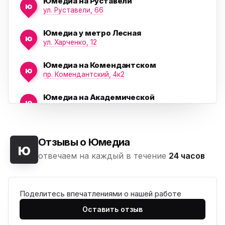
Юмедиа на Руставели
ю
ул. Руставели, 66
Юмедиа у метро Лесная
ю
ул. Харченко, 12
Юмедиа на Комендантском
ю
пр. Комендантский, 4к2
Юмедиа на Академической
ю
пр. Науки, 21к1
Юмедиа на Васильевском острове
ю
Морская набережная, 35
Отзывы о Юмедиа
ю
отвечаем на каждый в течение
24 часов
Юмедиа на Наставников
ю
пр. Наставников 35
Поделитесь впечатлениями о нашей работе
Юмедиа на Дыбенко
ю
ул. Антонова-Овсеенко, 25к1
Оставить отзыв