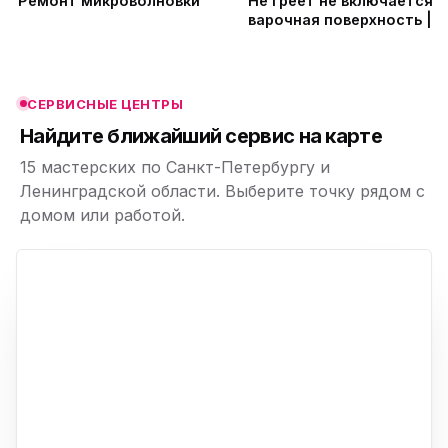
Ремонт микроволновки
Не греет не включается
варочная поверхность |
Ремонт Iplate YZ-C11 в СП
ю
ю
СЕРВИСНЫЕ ЦЕНТРЫ
ю
Найдите ближайший сервис на карте
15 мастерских по Санкт-Петербургу и
Ленинградской области. Выберите точку рядом с
домом или работой.
ю
p,
+
−
ю
ю