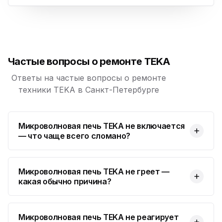
Юмедиа в ТК Юго-Запад
ю
пр. Маршала Жукова, 35-1
Юмедиа на Космонавтов
ю
пр. Космонавтов, 38к4
Частые вопросы о ремонте TEKA
Юмедиа на Международной
ю
ул. Белы Куна, 24к1
Ответы на частые вопросы о ремонте
техники TEKA в Санкт-Петербурге
Юмедиа в Купчино
ю
ул. Будапештская, 87-3
Микроволновая печь TEKA не включается
Юмедиа Сервис в Колпино
ю
— что чаще всего сломано?
ул. Тверская 60, Колпино
Юмедиа во Всеволожске
ю
пр. Христиновский 28, Всеволожск
Микроволновая печь TEKA не греет —
какая обычно причина?
Микроволновая печь TEKA не реагирует