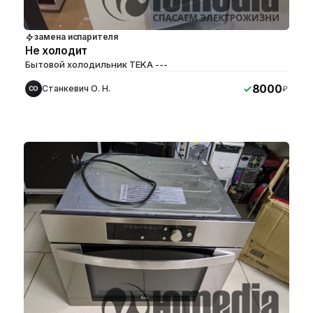
замена испарителя
Не холодит
Бытовой холодильник TEKA ---
8000
Станкевич О. Н.
₽
СО