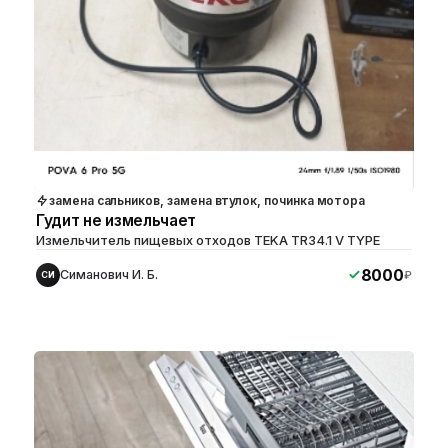
замена сальников, замена втулок, починка мотора
Гудит не измельчает
Измельчитель пищевых отходов TEKA TR34.1 V TYPE
8000
Симанович И. Б.
₽
СИ