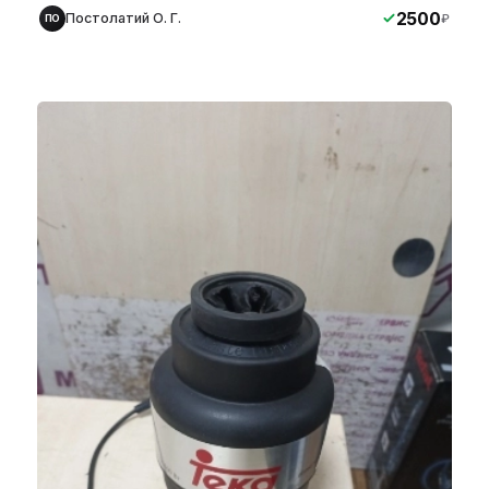
2500
Постолатий О. Г.
₽
ПО