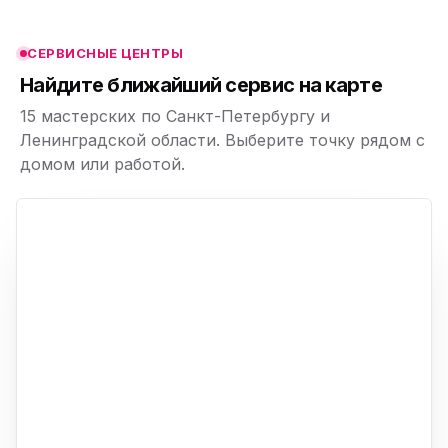
СЕРВИСНЫЕ ЦЕНТРЫ
ю
Найдите ближайший сервис на карте
15 мастерских по Санкт-Петербургу и
Ленинградской области. Выберите точку рядом с
домом или работой.
ю
p,
+
−
ю
ю
ю