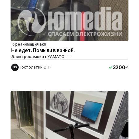
реанимация акб
Не едет. Помыли в ванной.
Электросамокат YAMATO ---
3200
Постолатий О. Г.
₽
ПО