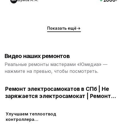
2000
₽
Показать ещё
Видео наших ремонтов
Реальные ремонты мастерами «Юмедиа» —
нажмите на превью, чтобы посмотреть.
Ремонт электросамокатов в СПб | Не
заряжается электросамокат | Ремонт
контроллера электросамоката | Замена
ю
ю
подшипников электросамоката
Улучшаем теплоотвод
контроллера
электросамоката
ю
ю