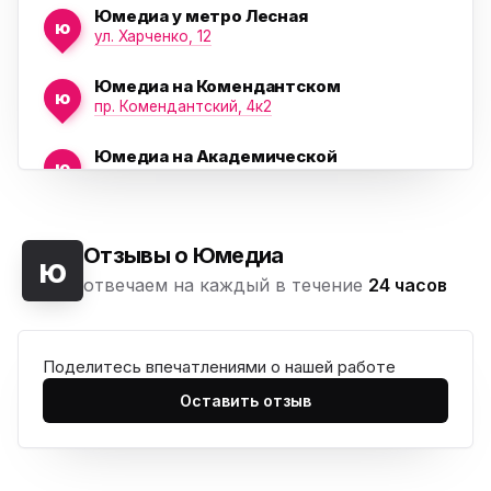
Юмедиа у метро Лесная
ю
ул. Харченко, 12
Юмедиа на Комендантском
ю
пр. Комендантский, 4к2
Юмедиа на Академической
ю
пр. Науки, 21к1
Юмедиа на Васильевском острове
ю
Морская набережная, 35
Отзывы о Юмедиа
ю
отвечаем на каждый в течение
24 часов
Юмедиа на Наставников
ю
пр. Наставников 35
Поделитесь впечатлениями о нашей работе
Юмедиа на Дыбенко
ю
ул. Антонова-Овсеенко, 25к1
Оставить отзыв
Юмедиа в ТК Юго-Запад
ю
пр. Маршала Жукова, 35-1