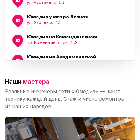
ул. Руставели, 66
Юмедиа у метро Лесная
ю
ул. Харченко, 12
Юмедиа на Комендантском
ю
пр. Комендантский, 4к2
Юмедиа на Академической
ю
пр. Науки, 21к1
Юмедиа на Васильевском острове
ю
Наши
мастера
Морская набережная, 35
Реальные инженеры сети «Юмедиа» — чинят
Юмедиа на Наставников
технику каждый день. Стаж и число ремонтов —
ю
пр. Наставников 35
из наших нарядов.
Юмедиа на Дыбенко
ю
ул. Антонова-Овсеенко, 25к1
Юмедиа в ТК Юго-Запад
ю