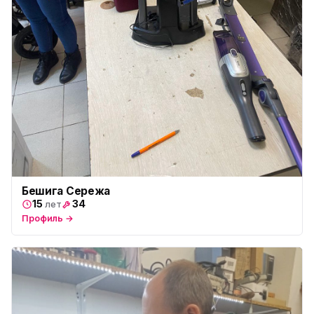
Бешига Сережа
15
34
лет
Профиль →