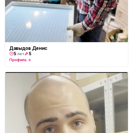
Давыдов Денис
5
5
лет
Профиль →