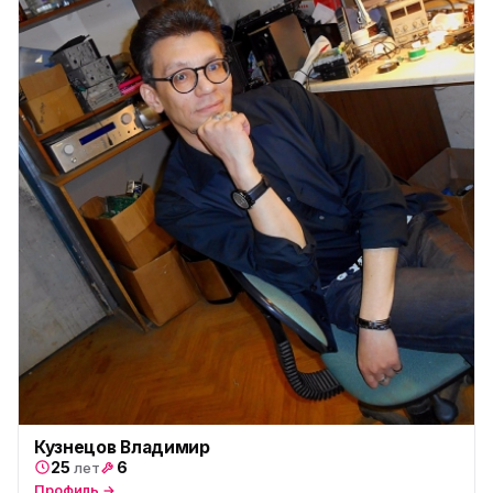
пр. Маршала Жукова, 35-1
Юмедиа на Космонавтов
ю
пр. Космонавтов, 38к4
Юмедиа на Международной
ю
ул. Белы Куна, 24к1
Юмедиа в Купчино
ю
ул. Будапештская, 87-3
Юмедиа Сервис в Колпино
ю
ул. Тверская 60, Колпино
Юмедиа во Всеволожске
ю
пр. Христиновский 28, Всеволожск
Кузнецов Владимир
25
6
лет
Профиль →