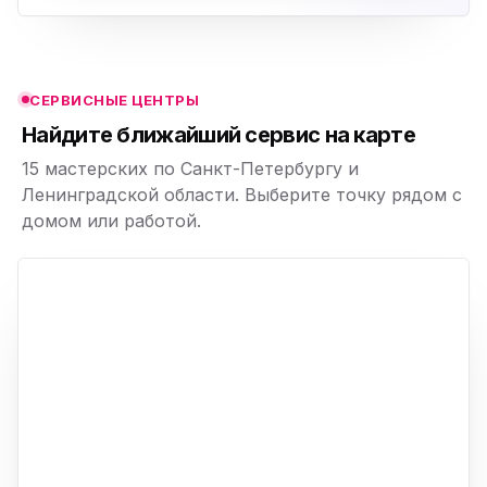
ю
ю
СЕРВИСНЫЕ ЦЕНТРЫ
ю
Найдите ближайший сервис на карте
15 мастерских по Санкт-Петербургу и
Ленинградской области. Выберите точку рядом с
домом или работой.
ю
p,
+
−
ю
ю