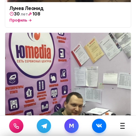
Лунев Леонид
30
108
лет
Профиль →
M