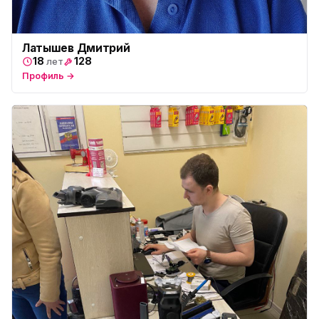
Латышев Дмитрий
18
128
лет
Профиль →