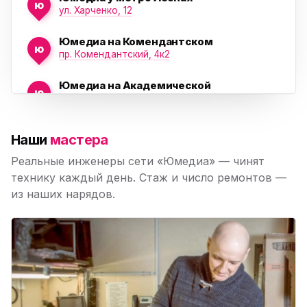
ю
ул. Харченко, 12
Юмедиа на Комендантском
ю
пр. Комендантский, 4к2
Юмедиа на Академической
ю
пр. Науки, 21к1
Юмедиа на Васильевском острове
ю
Наши
мастера
Морская набережная, 35
Реальные инженеры сети «Юмедиа» — чинят
Юмедиа на Наставников
технику каждый день. Стаж и число ремонтов —
ю
пр. Наставников 35
из наших нарядов.
Юмедиа на Дыбенко
ю
ул. Антонова-Овсеенко, 25к1
Юмедиа в ТК Юго-Запад
ю
пр. Маршала Жукова, 35-1
Юмедиа на Космонавтов