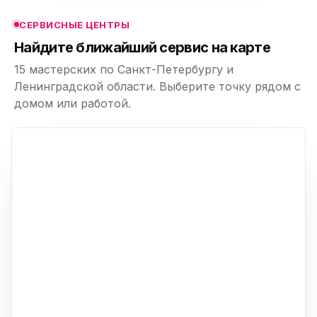
СЕРВИСНЫЕ ЦЕНТРЫ
ю
Найдите ближайший сервис на карте
15 мастерских по Санкт-Петербургу и
Ленинградской области. Выберите точку рядом с
домом или работой.
ю
p,
+
−
ю
ю
ю