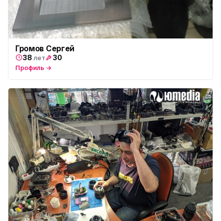
Громов Сергей
38
30
лет
Профиль →