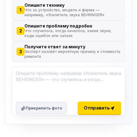
Опишите технику
1
Что за устройство, модель и фирма —
например, «Усилитель звука BEHRINGER»
Опишите проблему подробно
2
Что случилось, когда началось, какие звуки,
коды ошибок или запахи
Получите ответ за минуту
3
Эксперт назовёт вероятную причину и стоимость
ремонта
ю
ю
Отправить
Прикрепить фото
ю
ю