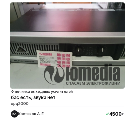
починка выходных усилителей
бас есть, звука нет
epq2000
4500
Костиков А. Е.
₽
КА