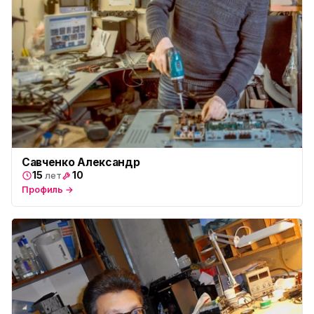
ю
пр. Космонавтов, 38к4
Юмедиа на Международной
ю
ул. Белы Куна, 24к1
Юмедиа в Купчино
ю
ул. Будапештская, 87-3
Юмедиа Сервис в Колпино
ю
ул. Тверская 60, Колпино
Савченко Александр
15
10
лет
Юмедиа во Всеволожске
ю
пр. Христиновский 28, Всеволожск
Профиль →