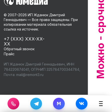
© 2007–
2026
ИП Жданюк Дмитрий
Геннадьевич — Все права защищены. При
копировании материала обязательная
ссылка на источник.
+7 (XXX) XXX-XX-
XX
Обратный звонок
Прайс
ИП Жданюк Дмитрий Геннадьевич, ИНН
784220674041, ОГРНИП 325784700344784,
Почта:
mail@remont3.ru
M