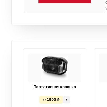
Бытовая техника
Ви
Ото
Фототехника
Оргтехника
Паро
Сушил
Аудиотехника
Электротранспорт
Электроинструмент
Бензотехника
Садовая техника
Портативная колонка
1900 ₽
от