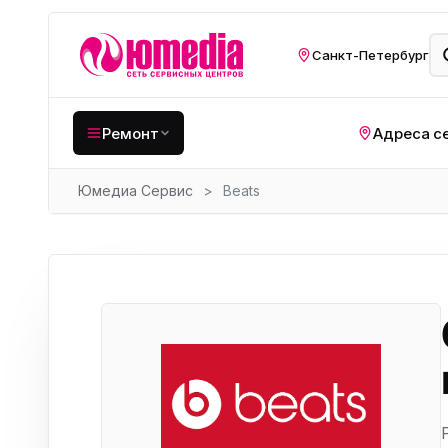
Санкт-Петербург
Ремонт
Адреса с
Юмедиа Сервис
>
Beats
Крупная бытовая
техника
Хо
Кухонная техника
Н
ко
Мелкая цифровая
техника
Газ
Видеотехника
Вел
Компьютерная техника
Хо