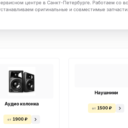
сервисном центре в Санкт-Петербурге. Работаем со вс
нный шкаф
Вентиляция
Осушитель возду
устанавливаем оригинальные и совместимые запчасти
пительный
Бьюти холодильник
Водонагревате
котел
конвектомат
Бойлер
Кулер для вод
ьная машина
Тепловая завеса
Наушники
Аудио колонка
1500 ₽
от
1900 ₽
от