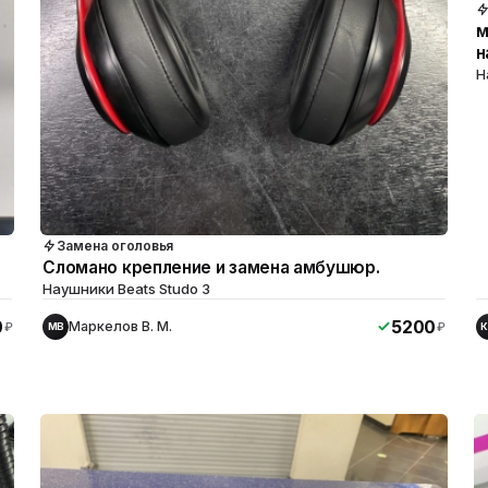
м
н
Н
Замена оголовья
Сломано крепление и замена амбушюр.
Наушники Beats Studo 3
0
5200
Маркелов В. М.
₽
₽
МВ