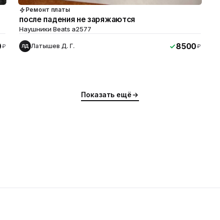
Ремонт платы
после падения не заряжаются
Наушники Beats a2577
0
8500
Латышев Д. Г.
₽
₽
ЛД
Показать ещё