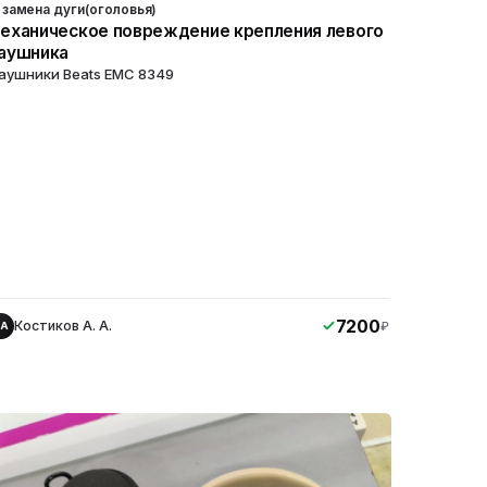
замена дуги(оголовья)
еханическое повреждение крепления левого
аушника
аушники Beats EMC 8349
7200
Костиков А. А.
₽
КА