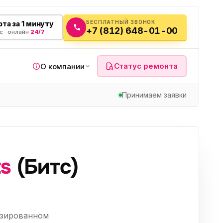
БЕСПЛАТНЫЙ ЗВОНОК
та за 1 минуту
+7 (812) 648-01-00
с · онлайн
24/7
Статус ремонта
О компании
Принимаем заявки
я
ts
(Битс)
а
вч
изированном