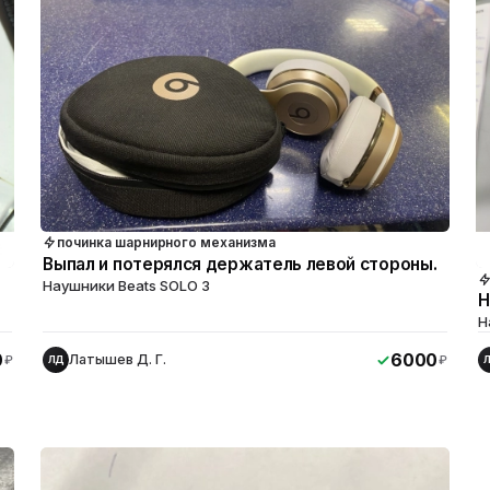
починка шарнирного механизма
Выпал и потерялся держатель левой стороны.
Наушники Beats SOLO 3
Н
Н
0
6000
Латышев Д. Г.
₽
₽
ЛД