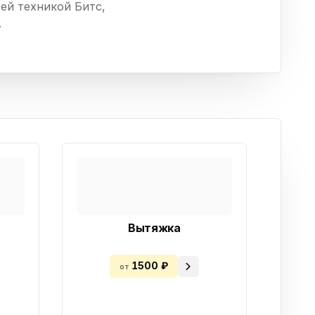
ей техникой Битс,
ха
.
ль
ы
Вытяжка
1500 ₽
от