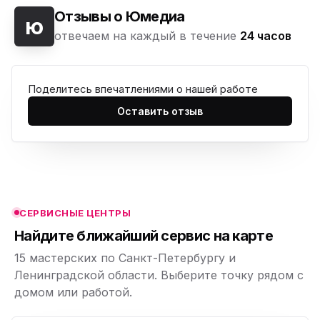
Отзывы о Юмедиа
ю
отвечаем на каждый в течение
24 часов
Поделитесь впечатлениями о нашей работе
ю
Оставить отзыв
ю
ю
ю
СЕРВИСНЫЕ ЦЕНТРЫ
ю
Найдите ближайший сервис на карте
15 мастерских по Санкт-Петербургу и
Ленинградской области. Выберите точку рядом с
домом или работой.
ю
p,