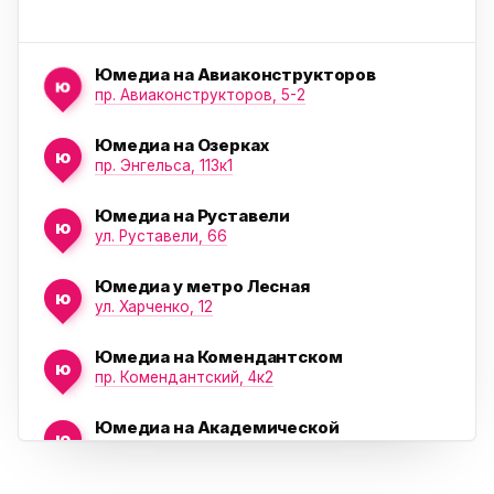
Юмедиа на Авиаконструкторов
ю
пр. Авиаконструкторов, 5-2
Юмедиа на Озерках
ю
ю
пр. Энгельса, 113к1
Юмедиа на Руставели
ю
ул. Руставели, 66
Юмедиа у метро Лесная
ю
ул. Харченко, 12
Юмедиа на Комендантском
ю
пр. Комендантский, 4к2
Юмедиа на Академической
ю
пр. Науки, 21к1
Проспект Ветеранов