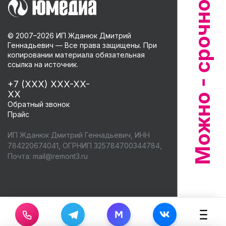
© 2007–
2026
ИП Жданюк Дмитрий
Геннадьевич — Все права защищены. При
копировании материала обязательная
ссылка на источник.
+7 (XXX) XXX-XX-
XX
Обратный звонок
Прайс
ИП Жданюк Дмитрий Геннадьевич, ИНН
784220674041, ОГРНИП 325784700344784,
Почта:
mail@remont3.ru
M