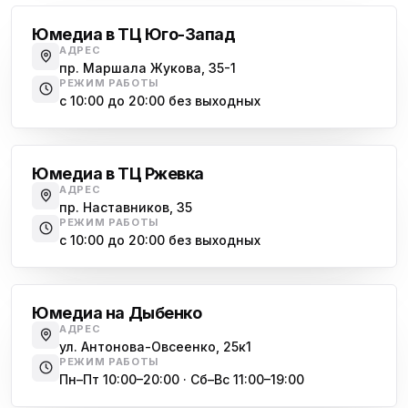
Юмедиа на Васильевском острове
ю
Морская набережная, 35
Юмедиа в ТЦ Юго-Запад
АДРЕС
Юмедиа на Наставников
пр. Маршала Жукова, 35-1
ю
пр. Наставников 35
РЕЖИМ РАБОТЫ
с 10:00 до 20:00 без выходных
Юмедиа на Дыбенко
Большевиков
ю
ул. Антонова-Овсеенко, 25к1
Юмедиа в ТЦ Ржевка
Юмедиа в ТК Юго-Запад
ю
АДРЕС
пр. Маршала Жукова, 35-1
пр. Наставников, 35
РЕЖИМ РАБОТЫ
Юмедиа на Космонавтов
с 10:00 до 20:00 без выходных
ю
пр. Космонавтов, 38к4
Дыбенко
Юмедиа на Международной
ю
Юмедиа на Дыбенко
ул. Белы Куна, 24к1
АДРЕС
ул. Антонова-Овсеенко, 25к1
Юмедиа в Купчино
ю
РЕЖИМ РАБОТЫ
ул. Будапештская, 87-3
Пн–Пт 10:00–20:00 · Сб–Вс 11:00–19:00
Академическая