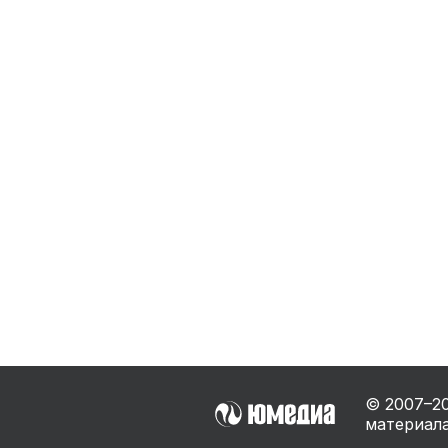
Бытовая техника
Ви
Ото
Фототехника
Оргтехника
Паро
Сушил
Аудиотехника
Электротранспорт
Электроинструмент
Бензотехника
Садовая техника
© 2007–
2
материала