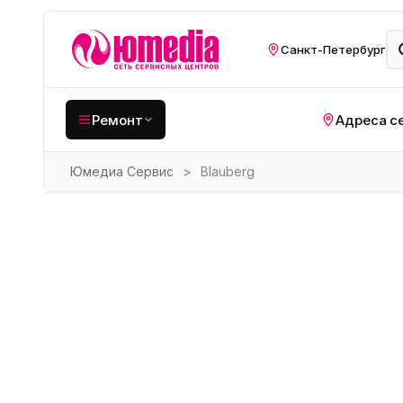
Санкт-Петербург
Ремонт
Адреса с
Юмедиа Сервис
>
Blauberg
Крупная бытовая
техника
Хо
Кухонная техника
Н
ко
Мелкая цифровая
техника
Газ
Видеотехника
Вел
Компьютерная техника
Хо