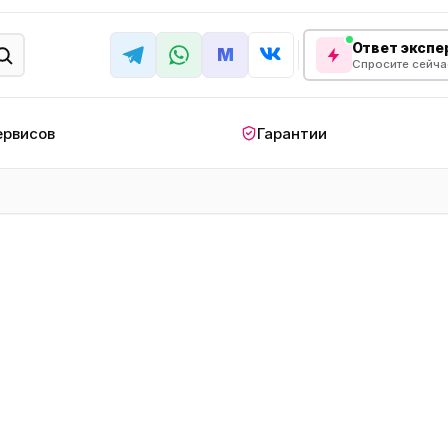
Ответ экспер
M
Спросите сейча
ервисов
Гарантии
КРУПНАЯ БЫТОВАЯ ТЕХНИКА
лодильник
Стиральная машина
Кондиционер
апольный
Мобильный
Посудомоечна
ндиционер
кондиционер
машина
овая плита
Варочная панель
Беговая дорожк
отренажер
Сушильный шкаф
Духовой шкаф
лодильная
Холодильный шкаф
Встраиваемая с
камера