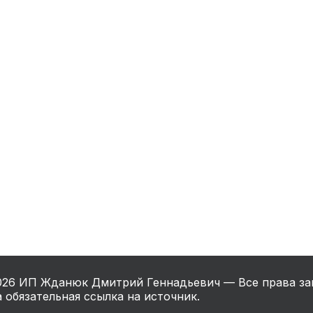
нный шкаф
Вентиляция
Осушитель возду
пительный
Бьюти холодильник
Водонагревате
котел
конвектомат
Бойлер
Кулер для вод
ьная машина
Тепловая завеса
026
ИП Жданюк Дмитрий Геннадьевич — Все права за
 обязательная ссылка на источник.