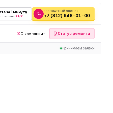
БЕСПЛАТНЫЙ ЗВОНОК
та за 1 минуту
+7 (812) 648-01-00
с · онлайн
24/7
Статус ремонта
О компании
Принимаем заявки
я
а
вч