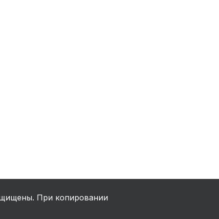
ха
ль
ы
щищены. При копировании