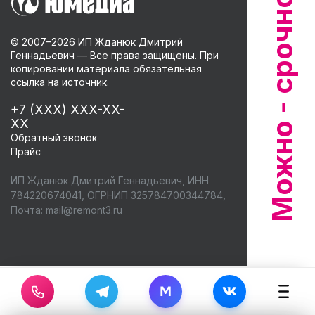
© 2007–
2026
ИП Жданюк Дмитрий
Геннадьевич — Все права защищены. При
копировании материала обязательная
ссылка на источник.
+7 (XXX) XXX-XX-
XX
Обратный звонок
Прайс
ИП Жданюк Дмитрий Геннадьевич, ИНН
784220674041, ОГРНИП 325784700344784,
Почта:
mail@remont3.ru
M