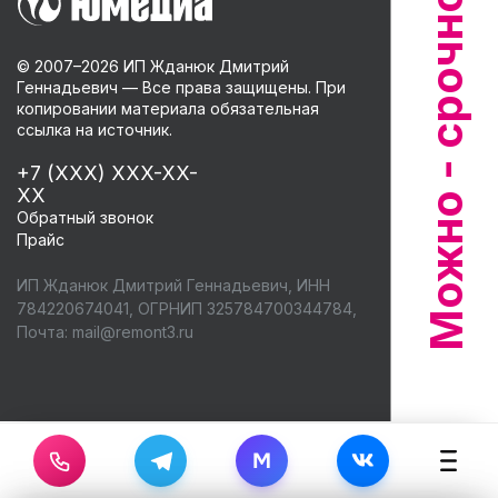
© 2007–
2026
ИП Жданюк Дмитрий
Геннадьевич — Все права защищены. При
копировании материала обязательная
ссылка на источник.
+7 (XXX) XXX-XX-
XX
Обратный звонок
Прайс
ИП Жданюк Дмитрий Геннадьевич, ИНН
784220674041, ОГРНИП 325784700344784,
Почта:
mail@remont3.ru
M