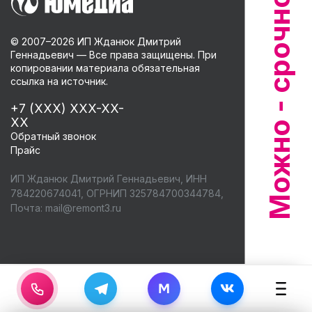
© 2007–
2026
ИП Жданюк Дмитрий
Геннадьевич — Все права защищены. При
копировании материала обязательная
ссылка на источник.
+7 (XXX) XXX-XX-
XX
Обратный звонок
Прайс
ИП Жданюк Дмитрий Геннадьевич, ИНН
784220674041, ОГРНИП 325784700344784,
Почта:
mail@remont3.ru
M