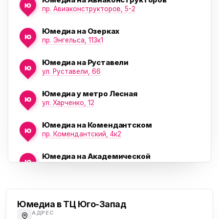
ю
пр. Авиаконструкторов, 5-2
Юмедиа на Озерках
ю
ю
пр. Энгельса, 113к1
Юмедиа на Руставели
ю
ул. Руставели, 66
Юмедиа у метро Лесная
ю
ул. Харченко, 12
Юмедиа на Комендантском
ю
пр. Комендантский, 4к2
Юмедиа на Академической
ю
пр. Науки, 21к1
Проспект Ветеранов
Юмедиа на Васильевском острове
ю
Морская набережная, 35
Юмедиа в ТЦ Юго-Запад
АДРЕС
Юмедиа на Наставников