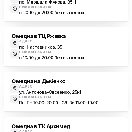
пр. Маршала Жукова, 35-1
ю
пр. Наставников 35
РЕЖИМ РАБОТЫ
с 10:00 до 20:00 без выходных
Юмедиа на Дыбенко
Большевиков
ю
ул. Антонова-Овсеенко, 25к1
Юмедиа в ТЦ Ржевка
Юмедиа в ТК Юго-Запад
ю
АДРЕС
пр. Маршала Жукова, 35-1
пр. Наставников, 35
РЕЖИМ РАБОТЫ
Юмедиа на Космонавтов
с 10:00 до 20:00 без выходных
ю
пр. Космонавтов, 38к4
Дыбенко
Юмедиа на Международной
ю
Юмедиа на Дыбенко
ул. Белы Куна, 24к1
АДРЕС
ул. Антонова-Овсеенко, 25к1
Юмедиа в Купчино
ю
РЕЖИМ РАБОТЫ
ул. Будапештская, 87-3
Пн–Пт 10:00–20:00 · Сб–Вс 11:00–19:00
Академическая
Юмедиа Сервис в Колпино
ю
ул. Тверская 60, Колпино
Юмедиа в ТК Архимед
Юмедиа во Всеволожске
АДРЕС