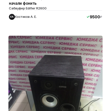
начали фонить
Сабвуфер Edifier R2600
9500
Костиков А. Е.
₽
КА