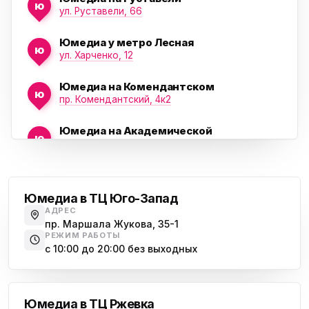
ю
ул. Руставели, 66
Юмедиа у метро Лесная
ю
ул. Харченко, 12
Юмедиа на Комендантском
ю
пр. Комендантский, 4к2
Юмедиа на Академической
ю
пр. Науки, 21к1
Проспект Ветеранов
Юмедиа на Васильевском острове
ю
Морская набережная, 35
Юмедиа в ТЦ Юго-Запад
АДРЕС
Юмедиа на Наставников
пр. Маршала Жукова, 35-1
ю
пр. Наставников 35
РЕЖИМ РАБОТЫ
с 10:00 до 20:00 без выходных
Юмедиа на Дыбенко
Большевиков
ю
ул. Антонова-Овсеенко, 25к1
Юмедиа в ТЦ Ржевка
Юмедиа в ТК Юго-Запад