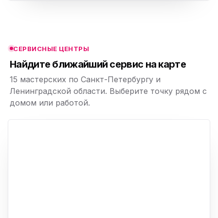
ю
ю
СЕРВИСНЫЕ ЦЕНТРЫ
ю
Найдите ближайший сервис на карте
15 мастерских по Санкт-Петербургу и
Ленинградской области. Выберите точку рядом с
домом или работой.
ю
p,
+
−
ю
ю