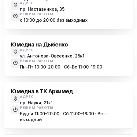
ю
АДРЕС
пр. Маршала Жукова, 35-1
пр. Наставников, 35
РЕЖИМ РАБОТЫ
Юмедиа на Космонавтов
с 10:00 до 20:00 без выходных
ю
пр. Космонавтов, 38к4
Дыбенко
Юмедиа на Международной
ю
Юмедиа на Дыбенко
ул. Белы Куна, 24к1
АДРЕС
ул. Антонова-Овсеенко, 25к1
Юмедиа в Купчино
ю
РЕЖИМ РАБОТЫ
ул. Будапештская, 87-3
Пн–Пт 10:00–20:00 · Сб–Вс 11:00–19:00
Академическая
Юмедиа Сервис в Колпино
ю
ул. Тверская 60, Колпино
Юмедиа в ТК Архимед
Юмедиа во Всеволожске
АДРЕС
ю
пр. Науки, 21к1
пр. Христиновский 28, Всеволожск
РЕЖИМ РАБОТЫ
Будни 11:00–20:00 · Сб 11:00–18:00 · Вс —
выходной
Обухово