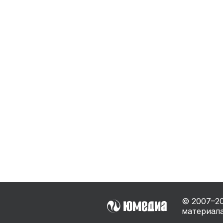
Бытовая техника
Ви
Ото
Фототехника
Оргтехника
Паро
Сушил
Аудиотехника
Электротранспорт
Электроинструмент
Бензотехника
Садовая техника
© 2007–
2
материала