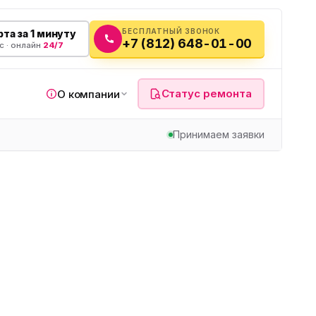
БЕСПЛАТНЫЙ ЗВОНОК
та за 1 минуту
+7 (812) 648-01-00
с · онлайн
24/7
Статус ремонта
О компании
Принимаем заявки
я
а
вч