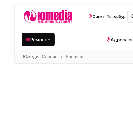
Санкт-Петербург
Ремонт
Адреса с
Юмедиа Сервис
>
Enermax
Крупная бытовая
техника
Хо
Кухонная техника
Н
ко
Мелкая цифровая
техника
Газ
Видеотехника
Вел
Компьютерная техника
Хо