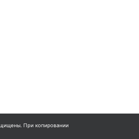
ха
ль
ы
щищены. При копировании