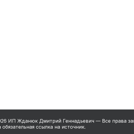
нный шкаф
Вентиляция
Осушитель возду
пительный
Бьюти холодильник
Водонагревате
котел
конвектомат
Бойлер
Кулер для вод
ьная машина
Тепловая завеса
026
ИП Жданюк Дмитрий Геннадьевич — Все права за
 обязательная ссылка на источник.