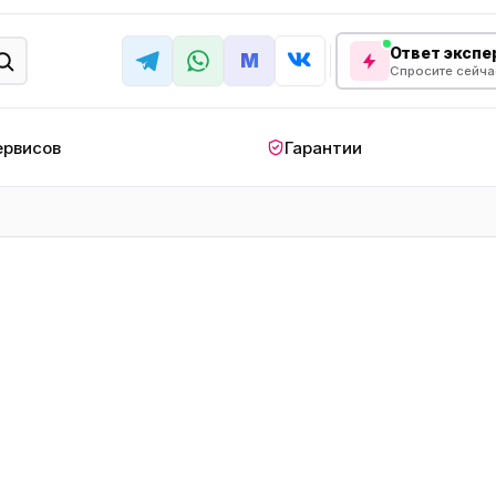
Ответ экспер
M
Спросите сейча
ервисов
Гарантии
КРУПНАЯ БЫТОВАЯ ТЕХНИКА
лодильник
Стиральная машина
Кондиционер
апольный
Мобильный
Посудомоечна
ндиционер
кондиционер
машина
овая плита
Варочная панель
Беговая дорожк
отренажер
Сушильный шкаф
Духовой шкаф
лодильная
Холодильный шкаф
Встраиваемая с
камера