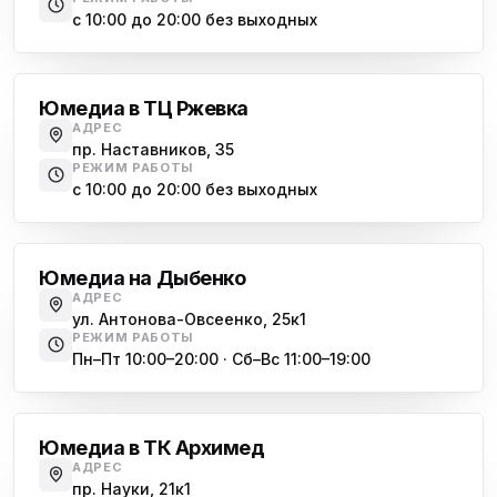
с 10:00 до 20:00 без выходных
Юмедиа на Дыбенко
Большевиков
ю
ул. Антонова-Овсеенко, 25к1
Юмедиа в ТЦ Ржевка
Юмедиа в ТК Юго-Запад
ю
АДРЕС
пр. Маршала Жукова, 35-1
пр. Наставников, 35
РЕЖИМ РАБОТЫ
Юмедиа на Космонавтов
с 10:00 до 20:00 без выходных
ю
пр. Космонавтов, 38к4
Дыбенко
Юмедиа на Международной
ю
Юмедиа на Дыбенко
ул. Белы Куна, 24к1
АДРЕС
ул. Антонова-Овсеенко, 25к1
Юмедиа в Купчино
ю
РЕЖИМ РАБОТЫ
ул. Будапештская, 87-3
Пн–Пт 10:00–20:00 · Сб–Вс 11:00–19:00
Академическая
Юмедиа Сервис в Колпино
ю
ул. Тверская 60, Колпино
Юмедиа в ТК Архимед
Юмедиа во Всеволожске
АДРЕС
ю
пр. Науки, 21к1
пр. Христиновский 28, Всеволожск