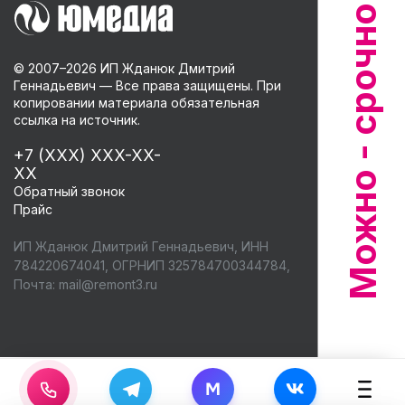
© 2007–
2026
ИП Жданюк Дмитрий
Геннадьевич — Все права защищены. При
копировании материала обязательная
ссылка на источник.
+7 (XXX) XXX-XX-
XX
Обратный звонок
Прайс
ИП Жданюк Дмитрий Геннадьевич, ИНН
784220674041, ОГРНИП 325784700344784,
Почта:
mail@remont3.ru
M