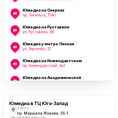
Юмедиа на Озерках
ю
ю
пр. Энгельса, 113к1
Юмедиа на Руставели
ю
ул. Руставели, 66
Юмедиа у метро Лесная
ю
ул. Харченко, 12
Юмедиа на Комендантском
ю
пр. Комендантский, 4к2
Юмедиа на Академической
ю
пр. Науки, 21к1
Проспект Ветеранов
Юмедиа на Васильевском острове
ю
Морская набережная, 35
Юмедиа в ТЦ Юго-Запад
АДРЕС
Юмедиа на Наставников
пр. Маршала Жукова, 35-1
ю
пр. Наставников 35
РЕЖИМ РАБОТЫ