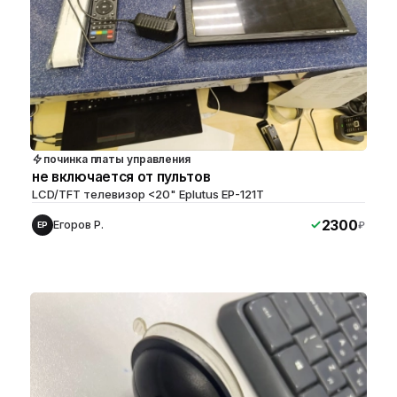
починка платы управления
не включается от пультов
LCD/TFT телевизор <20" Eplutus EP-121T
2300
Егоров Р.
₽
ЕР