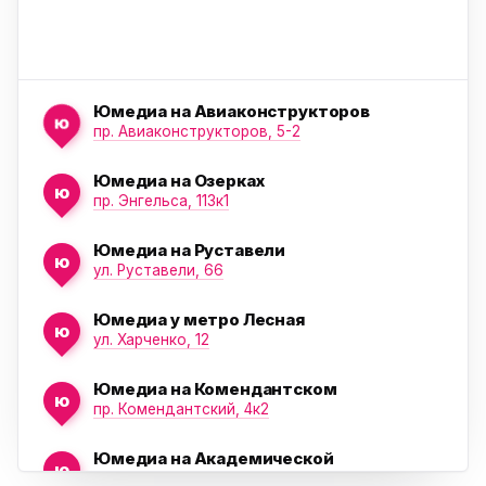
Юмедиа на Авиаконструкторов
ю
пр. Авиаконструкторов, 5-2
Юмедиа на Озерках
ю
ю
пр. Энгельса, 113к1
Юмедиа на Руставели
ю
ул. Руставели, 66
Юмедиа у метро Лесная
ю
ул. Харченко, 12
Юмедиа на Комендантском
ю
пр. Комендантский, 4к2
Юмедиа на Академической
ю
пр. Науки, 21к1