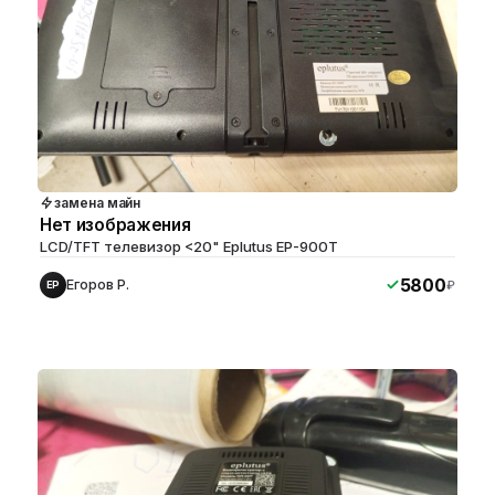
замена майн
Нет изображения
LCD/TFT телевизор <20" Eplutus EP-900T
5800
Егоров Р.
₽
ЕР