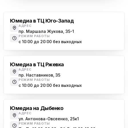
Проспект Ветеранов
Юмедиа на Васильевском острове
ю
Морская набережная, 35
Юмедиа в ТЦ Юго-Запад
АДРЕС
Юмедиа на Наставников
пр. Маршала Жукова, 35-1
ю
пр. Наставников 35
РЕЖИМ РАБОТЫ
с 10:00 до 20:00 без выходных
Юмедиа на Дыбенко
Большевиков
ю
ул. Антонова-Овсеенко, 25к1
Юмедиа в ТЦ Ржевка
Юмедиа в ТК Юго-Запад
ю
АДРЕС
пр. Маршала Жукова, 35-1
пр. Наставников, 35
РЕЖИМ РАБОТЫ
Юмедиа на Космонавтов
с 10:00 до 20:00 без выходных
ю
пр. Космонавтов, 38к4
Дыбенко
Юмедиа на Международной
ю
Юмедиа на Дыбенко
ул. Белы Куна, 24к1
АДРЕС
ул. Антонова-Овсеенко, 25к1
Юмедиа в Купчино
ю
РЕЖИМ РАБОТЫ
ул. Будапештская, 87-3