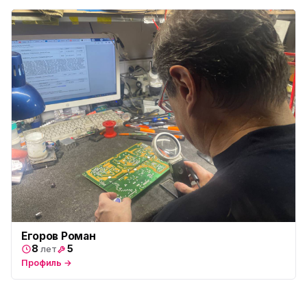
Егоров Роман
8
5
лет
Профиль →