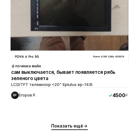
починка майн
сам выключается, бывает появляется рябь
зеленого цвета
LCD/TFT телевизор <20" Eplutus ep-143t
4500
Егоров Р.
₽
ЕР
Показать ещё