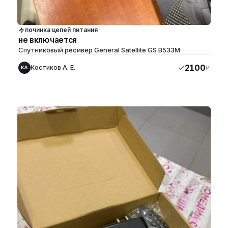
починка цепей питания
не включается
Спутниковый ресивер General Satellite GS B533M
2100
Костиков А. Е.
₽
КА