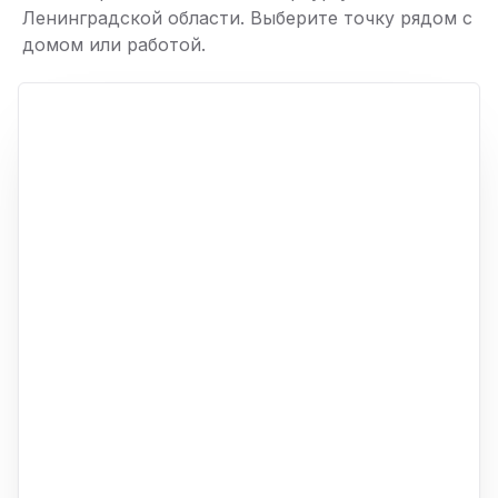
Ленинградской области. Выберите точку рядом с
домом или работой.
ю
p,
+
−
ю
ю
ю
ю