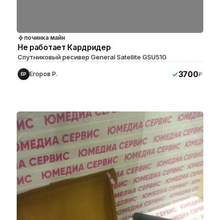
починка майн
Не работает Кардридер
Спутниковый ресивер General Satellite GSU510
3700
Егоров Р.
₽
ЕР