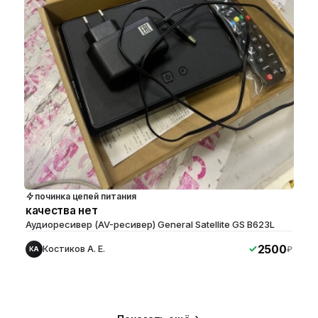
починка цепей питания
качества нет
Аудиоресивер (AV-ресивер) General Satellite GS B623L
2500
Костиков А. Е.
₽
КА