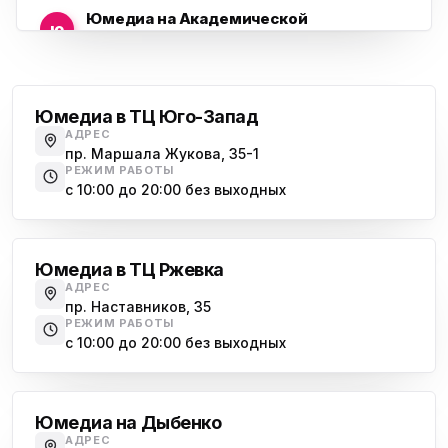
Юмедиа на Академической
ю
пр. Науки, 21к1
Проспект Ветеранов
Юмедиа на Васильевском острове
ю
Морская набережная, 35
Юмедиа в ТЦ Юго-Запад
АДРЕС
Юмедиа на Наставников
пр. Маршала Жукова, 35-1
ю
пр. Наставников 35
РЕЖИМ РАБОТЫ
с 10:00 до 20:00 без выходных
Юмедиа на Дыбенко
Большевиков
ю
ул. Антонова-Овсеенко, 25к1
Юмедиа в ТЦ Ржевка
Юмедиа в ТК Юго-Запад
ю
АДРЕС
пр. Маршала Жукова, 35-1
пр. Наставников, 35
РЕЖИМ РАБОТЫ
Юмедиа на Космонавтов
с 10:00 до 20:00 без выходных
ю
пр. Космонавтов, 38к4
Дыбенко
Юмедиа на Международной
ю
Юмедиа на Дыбенко
ул. Белы Куна, 24к1
АДРЕС