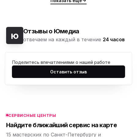
Показать ещё
Отзывы о Юмедиа
ю
отвечаем на каждый в течение
24 часов
Поделитесь впечатлениями о нашей работе
ю
Оставить отзыв
ю
ю
ю
СЕРВИСНЫЕ ЦЕНТРЫ
ю
Найдите ближайший сервис на карте
15 мастерских по Санкт-Петербургу и