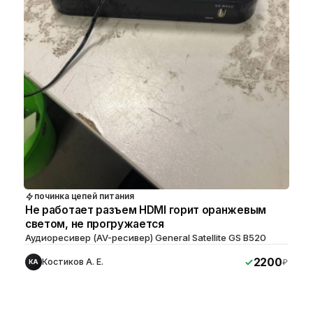
починка цепей питания
Не работает разъем HDMI горит оранжевым
светом, не прогружается
Аудиоресивер (AV-ресивер) General Satellite GS B520
2200
Костиков А. Е.
₽
КА