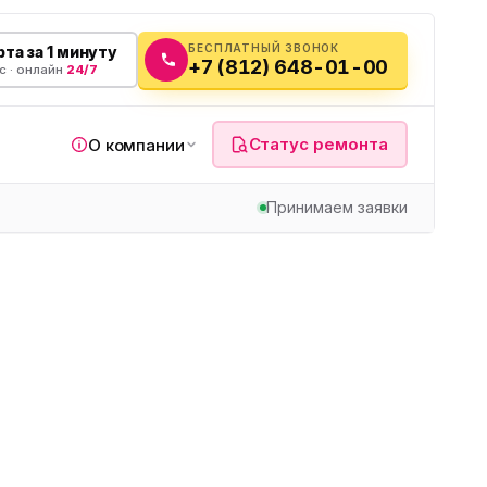
БЕСПЛАТНЫЙ ЗВОНОК
та за 1 минуту
+7 (812) 648-01-00
с · онлайн
24/7
Статус ремонта
О компании
Принимаем заявки
я
а
вч