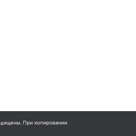
ха
ль
ы
щищены. При копировании