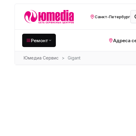
Санкт-Петербург
Ремонт
Адреса с
Юмедиа Сервис
>
Gigant
Крупная бытовая
техника
Хо
Кухонная техника
Н
ко
Мелкая цифровая
техника
Газ
Видеотехника
Вел
Компьютерная техника
Хо