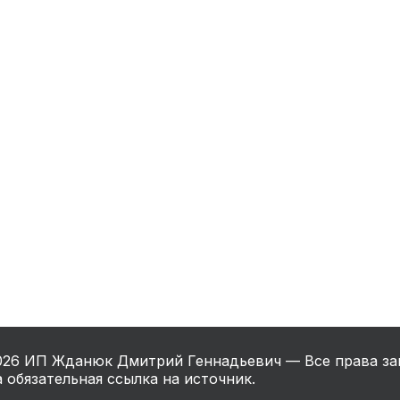
нный шкаф
Вентиляция
Осушитель возду
пительный
Бьюти холодильник
Водонагревате
котел
конвектомат
Бойлер
Кулер для вод
ьная машина
Тепловая завеса
026
ИП Жданюк Дмитрий Геннадьевич — Все права за
 обязательная ссылка на источник.