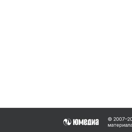
Бытовая техника
Ви
Ото
Фототехника
Оргтехника
Паро
Сушил
Аудиотехника
Электротранспорт
Электроинструмент
Бензотехника
Садовая техника
© 2007–
2
материала