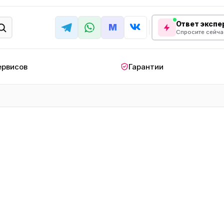
Ответ экспер
M
Спросите сейча
ервисов
Гарантии
КРУПНАЯ БЫТОВАЯ ТЕХНИКА
лодильник
Стиральная машина
Кондиционер
апольный
Мобильный
Посудомоечна
ндиционер
кондиционер
машина
овая плита
Варочная панель
Беговая дорожк
отренажер
Сушильный шкаф
Духовой шкаф
лодильная
Холодильный шкаф
Встраиваемая с
камера