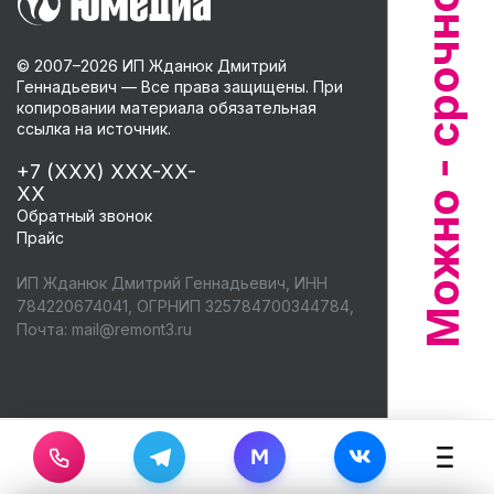
© 2007–
2026
ИП Жданюк Дмитрий
Геннадьевич — Все права защищены. При
копировании материала обязательная
ссылка на источник.
+7 (XXX) XXX-XX-
XX
Обратный звонок
Прайс
ИП Жданюк Дмитрий Геннадьевич, ИНН
784220674041, ОГРНИП 325784700344784,
Почта:
mail@remont3.ru
M