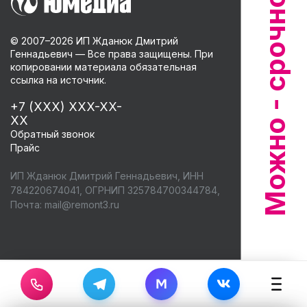
© 2007–
2026
ИП Жданюк Дмитрий
Геннадьевич — Все права защищены. При
копировании материала обязательная
ссылка на источник.
+7 (XXX) XXX-XX-
XX
Обратный звонок
Прайс
ИП Жданюк Дмитрий Геннадьевич, ИНН
784220674041, ОГРНИП 325784700344784,
Почта:
mail@remont3.ru
M