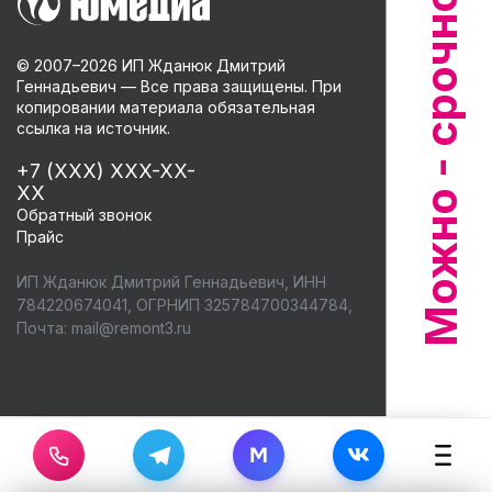
© 2007–
2026
ИП Жданюк Дмитрий
Геннадьевич — Все права защищены. При
копировании материала обязательная
ссылка на источник.
+7 (XXX) XXX-XX-
XX
Обратный звонок
Прайс
ИП Жданюк Дмитрий Геннадьевич, ИНН
784220674041, ОГРНИП 325784700344784,
Почта:
mail@remont3.ru
M