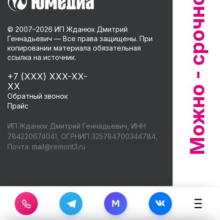
© 2007–
2026
ИП Жданюк Дмитрий
Геннадьевич — Все права защищены. При
копировании материала обязательная
ссылка на источник.
+7 (XXX) XXX-XX-
XX
Обратный звонок
Прайс
ИП Жданюк Дмитрий Геннадьевич, ИНН
784220674041, ОГРНИП 325784700344784,
Почта:
mail@remont3.ru
M