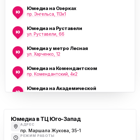
Юмедиа на Озерках
ю
ю
пр. Энгельса, 113к1
Юмедиа на Руставели
ю
ул. Руставели, 66
Юмедиа у метро Лесная
ю
ул. Харченко, 12
Юмедиа на Комендантском
ю
пр. Комендантский, 4к2
Юмедиа на Академической
ю
пр. Науки, 21к1
Проспект Ветеранов
Юмедиа на Васильевском острове
ю
Морская набережная, 35
Юмедиа в ТЦ Юго-Запад
АДРЕС
Юмедиа на Наставников
пр. Маршала Жукова, 35-1
ю
пр. Наставников 35
РЕЖИМ РАБОТЫ