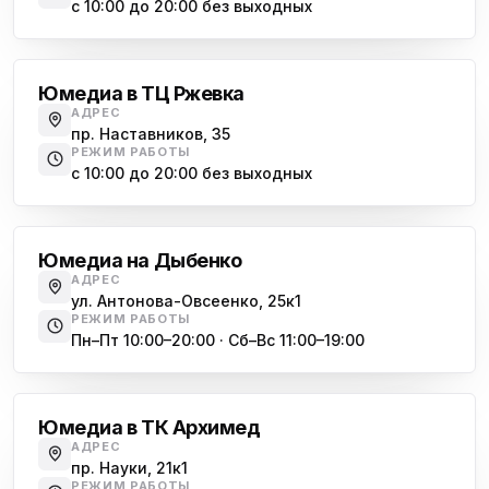
с 10:00 до 20:00 без выходных
Юмедиа на Дыбенко
Большевиков
ю
ул. Антонова-Овсеенко, 25к1
Юмедиа в ТЦ Ржевка
Юмедиа в ТК Юго-Запад
ю
АДРЕС
пр. Маршала Жукова, 35-1
пр. Наставников, 35
РЕЖИМ РАБОТЫ
Юмедиа на Космонавтов
с 10:00 до 20:00 без выходных
ю
пр. Космонавтов, 38к4
Дыбенко
Юмедиа на Международной
ю
Юмедиа на Дыбенко
ул. Белы Куна, 24к1
АДРЕС
ул. Антонова-Овсеенко, 25к1
Юмедиа в Купчино
ю
РЕЖИМ РАБОТЫ
ул. Будапештская, 87-3
Пн–Пт 10:00–20:00 · Сб–Вс 11:00–19:00
Академическая
Юмедиа Сервис в Колпино
ю
ул. Тверская 60, Колпино
Юмедиа в ТК Архимед
Юмедиа во Всеволожске
АДРЕС
ю
пр. Науки, 21к1
пр. Христиновский 28, Всеволожск
РЕЖИМ РАБОТЫ