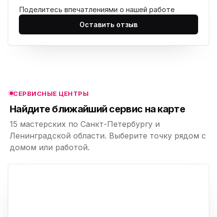
Поделитесь впечатлениями о нашей работе
ю
Оставить отзыв
ю
ю
ю
СЕРВИСНЫЕ ЦЕНТРЫ
ю
Найдите ближайший сервис на карте
15 мастерских по Санкт-Петербургу и
Ленинградской области. Выберите точку рядом с
домом или работой.
ю
p,
+
−
ю