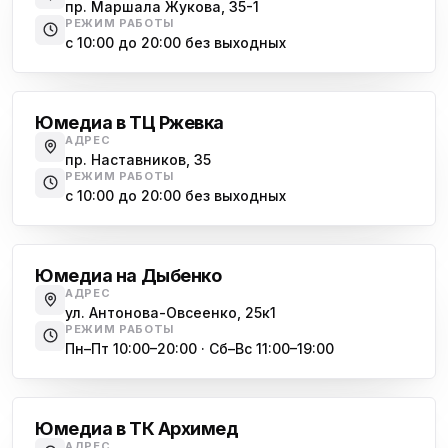
пр. Маршала Жукова, 35-1
ю
пр. Наставников 35
РЕЖИМ РАБОТЫ
с 10:00 до 20:00 без выходных
Юмедиа на Дыбенко
Большевиков
ю
ул. Антонова-Овсеенко, 25к1
Юмедиа в ТЦ Ржевка
Юмедиа в ТК Юго-Запад
ю
АДРЕС
пр. Маршала Жукова, 35-1
пр. Наставников, 35
РЕЖИМ РАБОТЫ
Юмедиа на Космонавтов
с 10:00 до 20:00 без выходных
ю
пр. Космонавтов, 38к4
Дыбенко
Юмедиа на Международной
ю
Юмедиа на Дыбенко
ул. Белы Куна, 24к1
АДРЕС
ул. Антонова-Овсеенко, 25к1
Юмедиа в Купчино
ю
РЕЖИМ РАБОТЫ
ул. Будапештская, 87-3
Пн–Пт 10:00–20:00 · Сб–Вс 11:00–19:00
Академическая
Юмедиа Сервис в Колпино
ю
ул. Тверская 60, Колпино
Юмедиа в ТК Архимед
Юмедиа во Всеволожске
АДРЕС