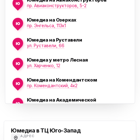
ю
пр. Авиаконструкторов, 5-2
Юмедиа на Озерках
ю
ю
пр. Энгельса, 113к1
Юмедиа на Руставели
ю
ул. Руставели, 66
Юмедиа у метро Лесная
ю
ул. Харченко, 12
Юмедиа на Комендантском
ю
пр. Комендантский, 4к2
Юмедиа на Академической
ю
пр. Науки, 21к1
Проспект Ветеранов
Юмедиа на Васильевском острове
ю
Морская набережная, 35
Юмедиа в ТЦ Юго-Запад
АДРЕС
Юмедиа на Наставников