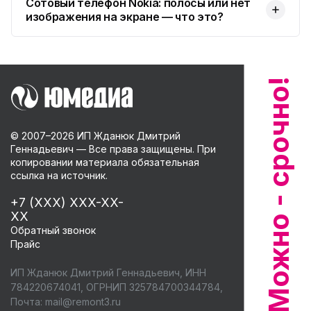
Сотовый телефон Nokia: полосы или нет
изображения на экране — что это?
© 2007–
2026
ИП Жданюк Дмитрий
Геннадьевич — Все права защищены. При
копировании материала обязательная
ссылка на источник.
+7 (XXX) XXX-XX-
XX
Обратный звонок
Прайс
ИП Жданюк Дмитрий Геннадьевич, ИНН
784220674041, ОГРНИП 325784700344784,
Почта:
mail@remont3.ru