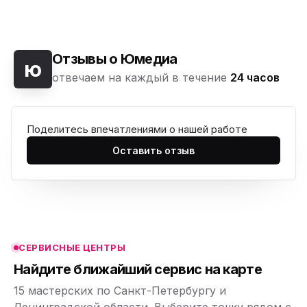
Отзывы о Юмедиа
ю
отвечаем на каждый в течение
24 часов
Поделитесь впечатлениями о нашей работе
ю
Оставить отзыв
ю
ю
ю
СЕРВИСНЫЕ ЦЕНТРЫ
ю
Найдите ближайший сервис на карте
15 мастерских по Санкт-Петербургу и