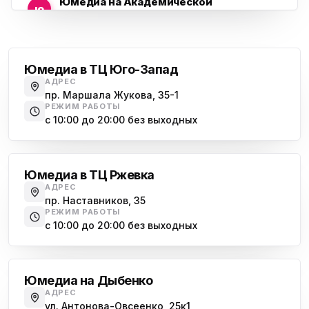
Юмедиа на Академической
ю
пр. Науки, 21к1
Проспект Ветеранов
Юмедиа на Васильевском острове
ю
Морская набережная, 35
Юмедиа в ТЦ Юго-Запад
АДРЕС
Юмедиа на Наставников
пр. Маршала Жукова, 35-1
ю
пр. Наставников 35
РЕЖИМ РАБОТЫ
с 10:00 до 20:00 без выходных
Юмедиа на Дыбенко
Большевиков
ю
ул. Антонова-Овсеенко, 25к1
Юмедиа в ТЦ Ржевка
Юмедиа в ТК Юго-Запад
ю
АДРЕС
пр. Маршала Жукова, 35-1
пр. Наставников, 35
РЕЖИМ РАБОТЫ
Юмедиа на Космонавтов
с 10:00 до 20:00 без выходных
ю
пр. Космонавтов, 38к4
Дыбенко
Юмедиа на Международной
ю
Юмедиа на Дыбенко
ул. Белы Куна, 24к1
АДРЕС
ул. Антонова-Овсеенко, 25к1