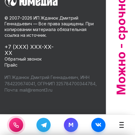
© 2007–
2026
ИП Жданюк Дмитрий
Геннадьевич — Все права защищены. При
копировании материала обязательная
ссылка на источник.
+7 (XXX) XXX-XX-
XX
Обратный звонок
Прайс
ИП Жданюк Дмитрий Геннадьевич, ИНН
784220674041, ОГРНИП 325784700344784,
Почта:
mail@remont3.ru
M